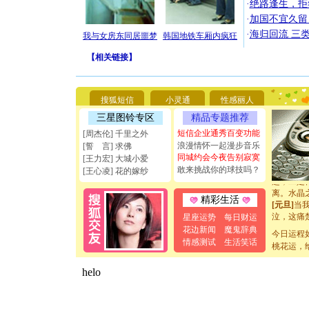
·
绝路逢生，拒
·
加国不宜久留
·
海归回流 三
我与女房东同居噩梦
韩国地铁车厢内疯狂
[圣诞节]
你太多，
【
相关链接
】
要平安！
[圣诞节]
能正大光明
天都要快
搜狐短信
小灵通
性感丽人
[圣诞节]
三星图铃专区
精品专题推荐
如意,快乐
[元旦]
看
短信企业通秀百变功能
[周杰伦] 千里之外
断电。爱
浪漫情怀一起漫步音乐
[誓 言] 求佛
你是我专
同城约会今夜告别寂寞
[王力宏] 大城小爱
[元旦]
如
敢来挑战你的球技吗？
[王心凌] 花的嫁纱
起；二是
离。水晶
精彩生活
[元旦]
当
泣，这痛
星座运势
每日财运
卖了。水
花边新闻
魔鬼辞典
今日运程
[春节]
风
情感测试
生活笑话
桃花运，
颜！冬去
道一声平
[春节]
传
片叶子是
送你一棵
[圣诞节]