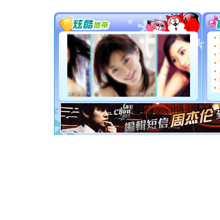
你太多，
要平安！
[圣诞节]
能正大光明
天都要快
[圣诞节]
如意,快乐
[元旦]
看
断电。爱
你是我专
[元旦]
如
起；二是
离。水晶
[元旦]
当
泣，这痛
卖了。水
[春节]
风
颜！冬去
道一声平
[春节]
传
片叶子是
送你一棵