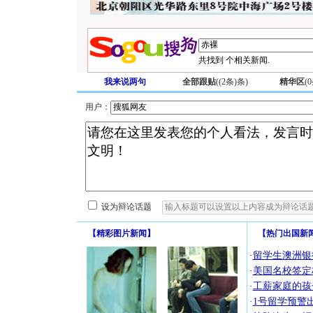
共找到
个相关新闻.
我来说两句
全部跟贴
(
(2条)
条)
精华区
(
0
用户：
设为辩论话题
【
精彩图片新闻
】
【
热门出国新
·
留学生澳洲银
·
美国名校签定
·
工薪家庭的孩
·
1号留学预警