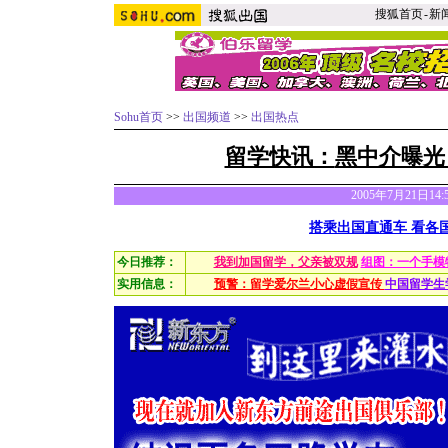
搜狐首页
-
新
Sohu首页
>>
出国频道
>>
出国热点
留学快讯：
黑中介曝光
2005年7月21日14
搭乘出国直通车 看各
今日推荐：
我到加国留学，父亲被双规
组图：一个手模
实用信息：
预警：留学爱尔兰小心虚假宣传
中国留学生