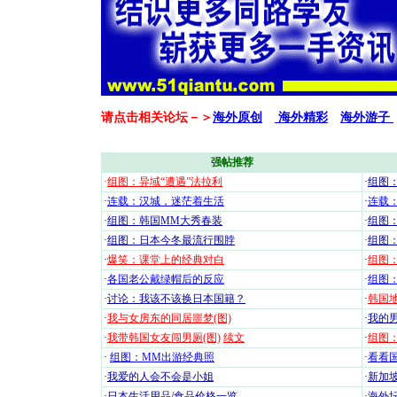
请点击相关论坛－＞
海外原创
海外精彩
海外游子
强帖推荐
·
组图：异域“遭遇”法拉利
·
组图
·
连载：汉城，迷茫着生活
·
连载
·
组图：韩国MM大秀春装
·
组图：
·
组图：日本今冬最流行围脖
·
组图
·
爆笑：课堂上的经典对白
·
组图
·
各国老公戴绿帽后的反应
·
组图
·
讨论：我该不该换日本国籍？
·
韩国地
·
我与女房东的同居噩梦(图)
·
我的男
·
我带韩国女友闯男厕(图)
续文
·
组图：
·
组图：MM出游经典照
·
看看国
·
我爱的人会不会是小姐
·
新加坡
·
日本生活用品/食品价格一览
·
海外坛