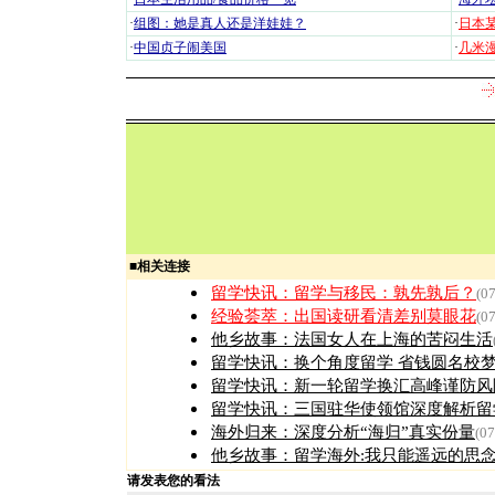
·
组图：她是真人还是洋娃娃？
·
日本
·
中国贞子闹美国
·
几米漫
■
相关连接
留学快讯：
留学与移民：孰先孰后？
(0
经验荟萃：
出国读研看清差别莫眼花
(0
他乡故事：
法国女人在上海的苦闷生活
留学快讯：
换个角度留学 省钱圆名校
留学快讯：
新一轮留学换汇高峰谨防风
留学快讯：
三国驻华使领馆深度解析留
海外归来：
深度分析“海归”真实份量
(07
他乡故事：
留学海外:我只能遥远的思
请发表您的看法