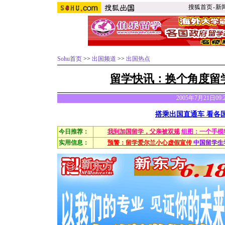
搜狐首页
-
新
Sohu首页
>>
出国频道
>>
出国热点
留学快讯：
换个角度留
2005年7月21日09
搭乘出国直通车 看各
今日推荐：
我到加国留学，父亲被双规
组图：一个手模
实用信息：
预警：留学爱尔兰小心虚假宣传
中国留学生