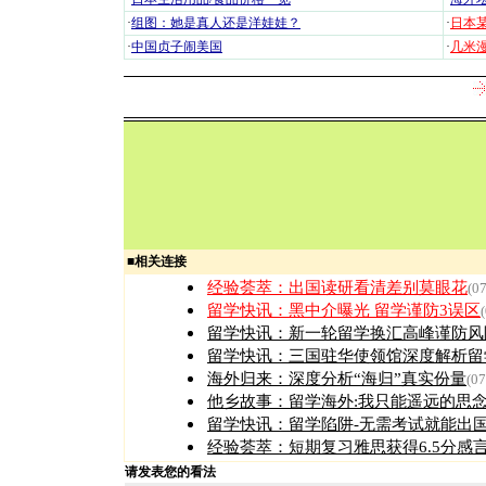
·
组图：她是真人还是洋娃娃？
·
日本
·
中国贞子闹美国
·
几米漫
■
相关连接
经验荟萃：
出国读研看清差别莫眼花
(0
留学快讯：
黑中介曝光 留学谨防3误区
留学快讯：
新一轮留学换汇高峰谨防风
留学快讯：
三国驻华使领馆深度解析留
海外归来：
深度分析“海归”真实份量
(07
他乡故事：
留学海外:我只能遥远的思
留学快讯：
留学陷阱-无需考试就能出
经验荟萃：
短期复习雅思获得6.5分感
请发表您的看法