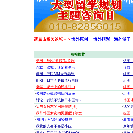
请点击相关论坛－＞
海外原创
海外精彩
海外游子
强帖推荐
·
组图：异域“遭遇”法拉利
·
组图
·
连载：汉城，迷茫着生活
·
连载
·
组图：韩国MM大秀春装
·
组图：
·
组图：日本今冬最流行围脖
·
组图
·
爆笑：课堂上的经典对白
·
组图
·
各国老公戴绿帽后的反应
·
组图
·
讨论：我该不该换日本国籍？
·
韩国地
·
我与女房东的同居噩梦(图)
·
我的男
·
我带韩国女友闯男厕(图)
续文
·
组图：
·
组图：MM出游经典照
·
看看国
·
我爱的人会不会是小姐
·
新加坡
·
日本生活用品/食品价格一览
·
海外坛