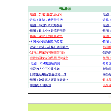
强帖推荐
·
组图：异域“遭遇”法拉利
·
组图
·
连载：汉城，迷茫着生活
·
连载
·
组图：韩国MM大秀春装
·
组图：
·
组图：日本今冬最流行围脖
·
组图
·
爆笑：课堂上的经典对白
·
组图
·
各国老公戴绿帽后的反应
·
组图
·
讨论：我该不该换日本国籍？
·
韩国地
·
我与女房东的同居噩梦(图)
·
我的男
·
我带韩国女友闯男厕(图)
续文
·
组图：
·
组图：MM出游经典照
·
看看国
·
我爱的人会不会是小姐
·
新加坡
·
日本生活用品/食品价格一览
·
海外坛
·
组图：她是真人还是洋娃娃？
·
日本
·
中国贞子闹美国
·
几米漫