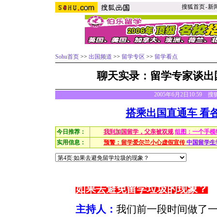
搜狐首页
-
新
Sohu首页
>>
出国频道
>>
留学专区
>>
留学看点
聊天实录：留学专家谈出
2005年6月2日10:59
搭乘出国直通车 看
今日推荐：
我到加国留学，父亲被双规
组图：一个手模
实用信息：
预警：留学爱尔兰小心虚假宣传
中国留学生
如果去避免留学垃圾的现象？
主持人：
我们前一段时间做了