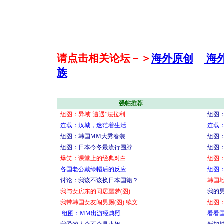
请点击相关论坛－＞
海外原创
海
族
强帖推荐
·
组图：异域“遭遇”法拉利
·
组图
·
连载：汉城，迷茫着生活
·
连载
·
组图：韩国MM大秀春装
·
组图：
·
组图：日本今冬最流行围脖
·
组图
·
爆笑：课堂上的经典对白
·
组图
·
各国老公戴绿帽后的反应
·
组图
·
讨论：我该不该换日本国籍？
·
韩国地
·
我与女房东的同居噩梦(图)
·
我的男
·
我带韩国女友闯男厕(图)
续文
·
组图：
·
组图：MM出游经典照
·
看看国