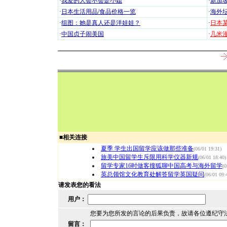
·
我爱的人会不会是小姐
·
新加坡
·
日本生活用品/食品价格一览
·
海外坛
·
组图：她是真人还是洋娃娃？
·
日本
·
中国贞子闹美国
·
几米漫
■
相关连接
夏季 学生出国留学应该做那些准备
(06/01 19:31)
旅美中国留学生斥限用科学仪器新规
(06/01 18:40)
留学专家16时做客搜狐聊中国高考与海外留学
(0
英总领馆文化教育处解答留学英国疑问
(06/01 09:
请发表您的看法
用户：
您要为您所发的言论的后果负责，故请各位遵纪守
留言：