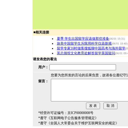
■
相关连接
夏季 学生出国留学应该做那些准备
(06/01 19:31)
旅美中国留学生斥限用科学仪器新规
(06/01 18:40)
留学专家16时做客搜狐聊中国高考与海外留学
(0
英总领馆文化教育处解答留学英国疑问
(06/01 09:
请发表您的看法
用户：
您要为您所发的言论的后果负责，故请各位遵纪守
留言：
*经营许可证编号：京ICP00000008号
*遵守《互联网电子公告服务管理规定》
*遵守《全国人大常委会关于维护互联网安全的规定》