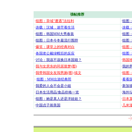
强帖推荐
·
组图：异域“遭遇”法拉利
·
组图
·
连载：汉城，迷茫着生活
·
连载
·
组图：韩国MM大秀春装
·
组图：
·
组图：日本今冬最流行围脖
·
组图
·
爆笑：课堂上的经典对白
·
组图
·
各国老公戴绿帽后的反应
·
组图
·
讨论：我该不该换日本国籍？
·
韩国地
·
我与女房东的同居噩梦(图)
·
我的男
·
我带韩国女友闯男厕(图)
续文
·
组图：
·
组图：MM出游经典照
·
看看国
·
我爱的人会不会是小姐
·
新加坡
·
日本生活用品/食品价格一览
·
海外坛
·
组图：她是真人还是洋娃娃？
·
日本
·
中国贞子闹美国
·
几米漫