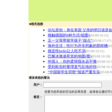
■
相关连接
论坛原创：身在美国 父亲的明日该是
接触德国的9种方式(组图)
(05/08 18:33)
五一父母带留学孩子“踩点”
(05/08 17:47)
海外生活：性行为并非想象的那样糟
(0
挑逗性hello让人吃不消
(05/08 10:51)
巴黎冰激凌死党的地图(图)
(05/08 10:38)
外国人：你的柔情我永远不懂
(05/08 10:
受到欺负时要理直气壮地对待
(05/08 10:
“中国留学生窃密”报道严重失实
(05/08 0
请发表您的看法
用户：
您要为您所发的言论的后果负责，故请各位遵纪守
留言：