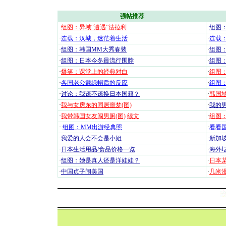
强帖推荐
·
组图：异域“遭遇”法拉利
·
组图
·
连载：汉城，迷茫着生活
·
连载
·
组图：韩国MM大秀春装
·
组图：
·
组图：日本今冬最流行围脖
·
组图
·
爆笑：课堂上的经典对白
·
组图
·
各国老公戴绿帽后的反应
·
组图
·
讨论：我该不该换日本国籍？
·
韩国地
·
我与女房东的同居噩梦(图)
·
我的男
·
我带韩国女友闯男厕(图)
续文
·
组图：
·
组图：MM出游经典照
·
看看国
·
我爱的人会不会是小姐
·
新加坡
·
日本生活用品/食品价格一览
·
海外坛
·
组图：她是真人还是洋娃娃？
·
日本
·
中国贞子闹美国
·
几米漫