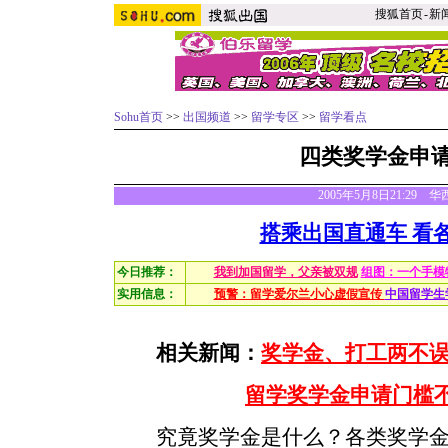
搜狐首页
-
新
Sohu首页
>>
出国频道
>>
留学专区
>>
留学看点
四类奖学金申
2005年5月8日21:29
搭乘出国直通车 看
今日推荐：
我到加国留学，父亲被双规
组图：一个手模
实用信息：
预警：留学爱尔兰小心虚假宣传
中国留学生
相关新闻：
奖学金、打工两不误-
留学奖学金申请门槛
究竟奖学金是什么？各类奖学金