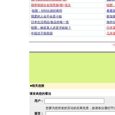
·
我带韩国女友闯男厕(图)
续文
·
组图：
·
组图：MM出游经典照
·
看看国
·
我爱的人会不会是小姐
·
新加坡
·
日本生活用品/食品价格一览
·
海外坛
·
组图：她是真人还是洋娃娃？
·
日本
·
中国贞子闹美国
·
几米漫
■
相关连接
请发表您的看法
用户：
您要为您所发的言论的后果负责，故请各位遵纪守
留言：