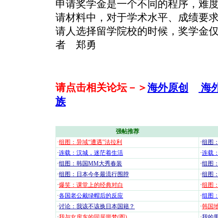
申请奖学金是一个不同的程序，难
请材料中，对于学术水平、成绩要
请人选择留学院校的时候，奖学金
者 郑勇
请点击相关论坛－＞
海外原创
海
族
强帖推荐
·
组图：异域“遭遇”法拉利
·
组图
·
连载：汉城，迷茫着生活
·
连载
·
组图：韩国MM大秀春装
·
组图：
·
组图：日本今冬最流行围脖
·
组图
·
爆笑：课堂上的经典对白
·
组图
·
各国老公戴绿帽后的反应
·
组图
·
讨论：我该不该换日本国籍？
·
韩国地
·
我与女房东的同居噩梦(图)
·
我的男