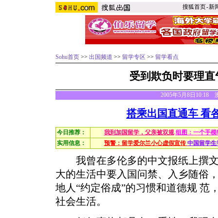
搜狐首页
-
新
Sohu首页
>>
出国频道
>>
留学专区
>>
留学看点
受到欺负时要理直
2005年5月8日10:18
搭乘出国直通车 看
今日推荐：
我到加国留学，父亲被双规
组图：一个手模
实用信息：
预警：留学爱尔兰小心虚假宣传
中国留学生
我曾在多伦多的中文报纸上撰文
大的生活中要入国问禁、入乡随俗
地人“约定俗成”的习惯和道德规 
社会生活。