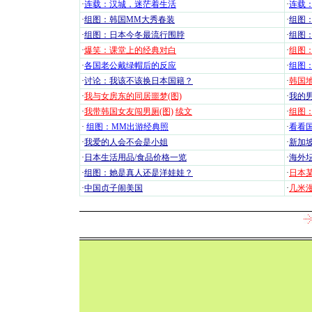
·
连载：汉城，迷茫着生活
·
连载
·
组图：韩国MM大秀春装
·
组图：
·
组图：日本今冬最流行围脖
·
组图
·
爆笑：课堂上的经典对白
·
组图
·
各国老公戴绿帽后的反应
·
组图
·
讨论：我该不该换日本国籍？
·
韩国地
·
我与女房东的同居噩梦(图)
·
我的男
·
我带韩国女友闯男厕(图)
续文
·
组图：
·
组图：MM出游经典照
·
看看国
·
我爱的人会不会是小姐
·
新加坡
·
日本生活用品/食品价格一览
·
海外坛
·
组图：她是真人还是洋娃娃？
·
日本
·
中国贞子闹美国
·
几米漫