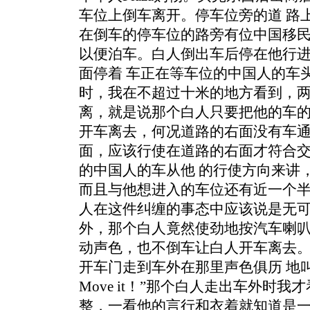
车位上倒车离开。停车位旁的道 路
在倒车的停车位的路旁有位中国移
以便泊车。白人倒出车后停在他行
面停着 车正在等车位的中国人的车
时，我在不超过十米的地方看到，
离，就是说那个白人只要把他的车的
开车离去，何况道路的右面没有车
面，应该行使在道路的右面才符合
的中国人的车从他 的行使方向来讲
而且与他想进入的车位还有近一个
人在这件纠缠的事态中应该说是无可
外，那个白人竟然使劲地按汽车喇
动声色，也不倒车让白人开车离去
开车门走到车外在那里声色俱历 地叫喊：“
Move it！”那个白人走出车外时
整，一看他的言行和衣着就知道是