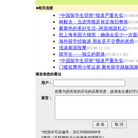
■
相关连接
“中国留学生窃密”报道严重失实
(05/08 0
林毅夫：当选劳模是肯定海归整体
(05/0
酱紫色的美好生活--闲居德国札记
(05/08
驻上海美国大领馆：确保会至少一次面
海外留学经验谈 朋友是不交费的老师
(0
浅谈泰国按摩
(05/06 11:11)
留学生——独立的群体
(05/06 11:09)
“中国留学生窃密”报道严重失实
(05/06 1
门槛低费用少签证易 聚焦留学跳板国
请发表您的看法
用户：
您要为您所发的言论的后果负责，故请各位遵纪守
留言：
*经营许可证编号：京ICP00000008号
*遵守《互联网电子公告服务管理规定》