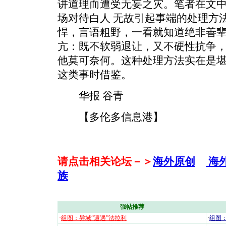
讲道理而遭受无妄之灾。笔者在文
场对待白人 无故引起事端的处理方
悍，言语粗野，一看就知道绝非善
亢：既不软弱退让，又不硬性抗争，
他莫可奈何。这种处理方法实在是
这类事时借鉴。
华报 谷青
【多伦多信息港】
请点击相关论坛－＞
海外原创
海
族
强帖推荐
·
组图：异域“遭遇”法拉利
·
组图