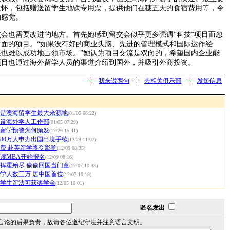
关怀，包括赠送留学生地铁专用票，提供他们在穗五天的食宿费用等，令
的感觉。
也需要改进的地方。首先她感到留交会似乎更多强调“科技”项目而忽
面的项目。“如果没有好的商业头脑、先进的管理模式和国际运作经
也难以成功地占领市场。”她认为项目交流是双向的，希望国内企业能
项目也通过海外留学人员的渠道介绍到国外，并吸引外商投资。
我来说两句
去相关俱乐部
发短信息
是澳海留学生最大来源地
(01/05 08:22)
设海外学人工作部
(01/05 07:29)
留学预警为何频发
(12/26 15:41)
80万人申办出国出境手续
(12/23 11:07)
费 赴英留学将受影响
(12/09 08:35)
读MBA开始报名
(12/09 08:16)
挥霍殆尽 偷偷回国当门童
(12/07 10:33)
学人数三万 居中国首位
(12/07 10:18)
学生留法可获奖学金
(12/05 10:01)
匿名发出
言论的后果负责，故请各位遵纪守法并注意语言文明。