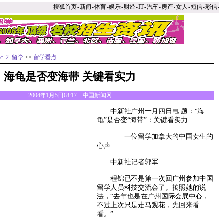
搜狐首页
-
新闻
-
体育
-
娱乐
-
财经
-
IT
-
汽车
-
房产
-
女人
-
短信
-
彩信
ric_2_留学
>>
留学看点
海龟是否变海带 关键看实力
2004年1月5日08:17 中国新闻网
中新社广州一月四日电 题：“海
龟”是否变“海带”：关键看实力
——一位留学加拿大的中国女生的
心声
中新社记者郭军
程锦已不是第一次回广州参加中国
留学人员科技交流会了。按照她的说
法，“去年也是在广州国际会展中心，
不过上次只是走马观花，先回来看
看。”