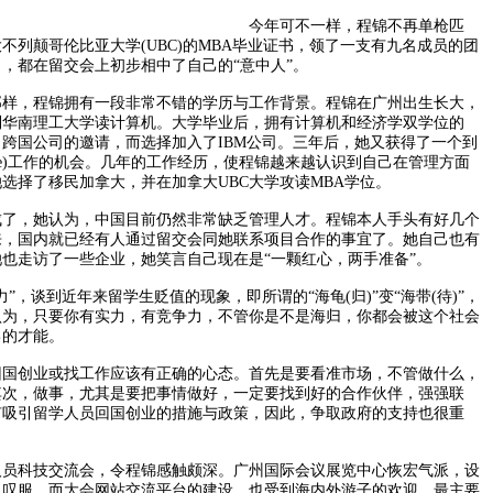
今年可不一样，程锦不再单枪匹
不列颠哥伦比亚大学(UBC)的MBA毕业证书，领了一支有九名成员的团
，都在留交会上初步相中了自己的“意中人”。
，程锦拥有一段非常不错的学历与工作背景。程锦在广州出生长大，
到华南理工大学读计算机。大学毕业后，拥有计算机和经济学双学位的
跨国公司的邀请，而选择加入了IBM公司。三年后，她又获得了一个到
cle)工作的机会。几年的工作经历，使程锦越来越认识到自己在管理方面
选择了移民加拿大，并在加拿大UBC大学攻读MBA学位。
，她认为，中国目前仍然非常缺乏管理人才。程锦本人手头有好几个
来，国内就已经有人通过留交会同她联系项目合作的事宜了。她自己也有
也走访了一些企业，她笑言自己现在是“一颗红心，两手准备”。
，谈到近年来留学生贬值的现象，即所谓的“海龟(归)”变“海带(待)”，
认为，只要你有实力，有竞争力，不管你是不是海归，你都会被这个社会
己的才能。
创业或找工作应该有正确的心态。首先是要看准市场，不管做什么，
其次，做事，尤其是要把事情做好，一定要找到好的合作伙伴，强强联
有吸引留学人员回国创业的措施与政策，因此，争取政府的支持也很重
科技交流会，令程锦感触颇深。广州国际会议展览中心恢宏气派，设
人叹服。而大会网站交流平台的建设，也受到海内外游子的欢迎。最主要