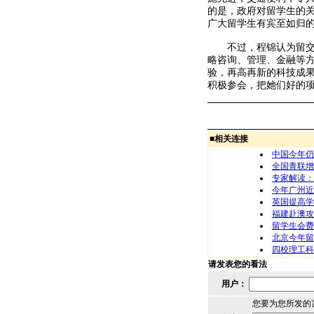
的是，政府对留学生的
广大留学生有宾至如归
不过，程锦认为留交会
略咨询、管理、金融等方
验，再高再新的科技成果
积极参会，把她们好的
■
相关连接
中国今年仍
全国青联增
专家解读：
今年广州近
英国提高学
福建赴澳攻
留学生会费
北京今年留
四校理工科
请发表您的看法
用户：
您要为您所发的