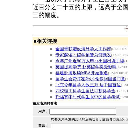
近百分之二十五的上限，远高于全
三的幅度。
■
相关连接
全国青联增设海外学人工作部
(01/05 07:
专家解读：留学预警为何频发
(12/26 15:
今年广州近80万人申办出国出境手续
(1
英国提高学费 赴英留学将受影响
(12/09
福建赴澳攻读MBA开始报名
(12/09 08:16
留学生会费挥霍殆尽 偷偷回国当门童
(
北京今年留学人数三万 居中国首位
(12/
四校理工科学生留法可获奖学金
(12/05 
托福寒冬时代学生眼中的留学考试
(12/0
请发表您的看法
用户：
您要为您所发的言论的后果负责，故请各位遵纪守
留言：