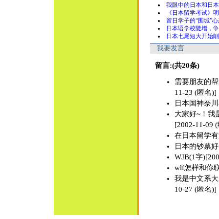
我眼中的日本和日本
《日本留学考试》明
留日学子的“围城”心
日本语学校陡增，争
日本七尾短大开始削
我要发言
留言:(共20条)
需要朋友的帮助
11-23 (匿名)]
日本国神奈川县逗
大家好~！我
[2002-11-
在日本留学有没有
日本的钞票好赚吗？
WJB(1字)[200
wlf怎样和你联系?
我是中文系大三
10-27 (匿名)]