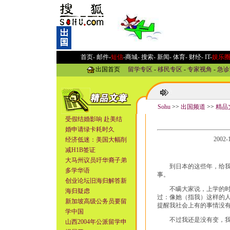
首页-
邮件
-
短信
-
商城
-
搜索
-
新闻
-
体育
-
财经
-
IT
-
娱乐
出国首页
留学专区
-
移民专区
-
专家视角
-
急诊
Sohu
>>
出国频道
>>
精品
受假结婚影响 赴美结
婚申请绿卡耗时久
2002
经济低迷：美国大幅削
减H1B签证
大马州议员吁华裔子弟
到日本的这些年，给我最
多学华语
事。
创业论坛旧海归解答新
不瞒大家说，上学的时候
海归疑虑
过：像她（指我）这样的
新加坡高级公务员要留
提醒我社会上有的事情没
学中国
不过我还是没有变，我就
山西2004年公派留学申