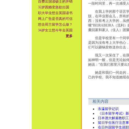
自费出国读硕士的开销
一段时间里，再一次感受
32岁因婚变急欲出国
在我上学的那个语言学校
职大毕业想去英国读书
脱，在毕业那会儿，所有
网上广告是否真的可信
西；没有考上大学的，虽
想去荷兰留学怎么做？
嘴“BEIRABEIRA（
囊回家和家人（佳人）团
34岁女士想今年去英国
更多
但是学校里有一个同学却
是因为没有考上大学伤心
们可以砸锅卖铁送你出去
我又一次呆住了，在我所
如神明一般，但是无论如
她说：“在我们那里只要出
她是和我们一同走的，我
己的学校。我不知道她现
相关内容
东瀛留学记识
《日本留学考试》新
日本酒大解雇教职工
留日学生医疗注意事
在日外国留学生就职