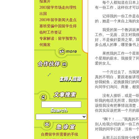
报展开
每个人都知道在日本上学
2003留学市场走向理性
有一份工作，这样你才可
出国
记得我的一份工作是在日
2003年留学新闻大盘点
的，她是一个来自上海的
塞班受骗中国留学生得
我受的第一个教训就来自
临时工作签证
工作。一见面，店主对我
专家解读：留学预警为
好，不是偷奸耍滑之辈。
何频发
多么感人的事，哪里像书
果然我的工作一个星期以
个星期的薪水。我接受了
爱的女儿。
一个月过去了。当我第二
真的不明白，要跟老板讲
炒我鱿鱼，还挑拨我们的
向同学们询问、商量，都
没有人接听，或是一听到
听我的电话无所谓，我找
该怪我没有把事情说清楚
你其实应该把第一个月的薪
“啊？！……”我真的不
别人给我介绍的第一份工
对我的同学们讲，没有一
自费留学所需要的手续
从那儿以后我很少接受不