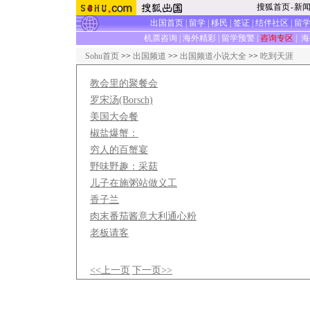
搜狐首页
-
新
出国首页
|
留学
|
移民
|
签证
|
结伴社区
|
留
机票咨询
|
海外精彩
|
留学预警
|
咨询专区
|
海
Sohu首页
>>
出国频道
>>
出国频道小说大全
>>
吃到天涯
教会里的聚餐会
罗宋汤(Borsch)
美国大会餐
椒盐爆蟹：
穷人的百蟹宴
野味野趣：采菇
儿子在施粥站做义工
香子兰
肉末番茄酱意大利通心粉
老板请客
<<上一页
下一页>>