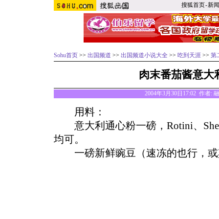
搜狐首页
-
新
Sohu首页
>>
出国频道
>>
出国频道小说大全
>>
吃到天涯
>>
第
肉末番茄酱意大
2004年3月30日17:02 作者
用料：
意大利通心粉一磅，Rotini、Shells、
均可。
一磅新鲜豌豆（速冻的也行，或