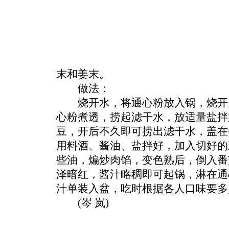
末和姜末。
做法：
烧开水，将通心粉放入锅，烧开
心粉煮透，捞起滤干水，放适量盐拌
豆，开后不久即可捞出滤干水，盖在
用料酒、酱油、盐拌好，加入切好的
些油，煸炒肉馅，变色熟后，倒入番
泽暗红，酱汁略稠即可起锅，淋在通
汁单装入盆，吃时根据各人口味要多
(岑 岚)