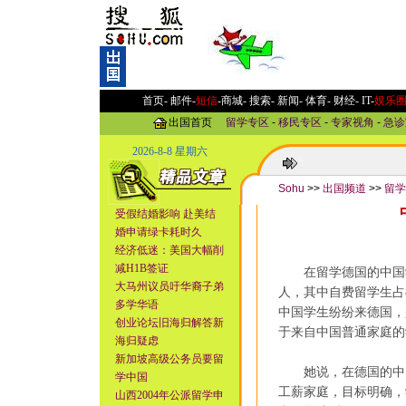
首页-
邮件
-
短信
-
商城
-
搜索
-
新闻
-
体育
-
财经
-
IT
-
娱乐
出国首页
留学专区
-
移民专区
-
专家视角
-
急诊
2026-8-8 星期六
Sohu
>>
出国频道
>>
留学
受假结婚影响 赴美结
婚申请绿卡耗时久
经济低迷：美国大幅削
减H1B签证
在留学德国的中国学
大马州议员吁华裔子弟
人，其中自费留学生占
多学华语
中国学生纷纷来德国，
创业论坛旧海归解答新
于来自中国普通家庭的
海归疑虑
新加坡高级公务员要留
她说，在德国的中国
学中国
工薪家庭，目标明确，
山西2004年公派留学申