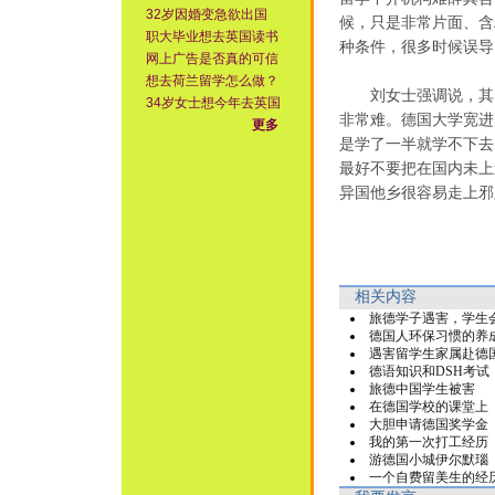
32岁因婚变急欲出国
候，只是非常片面、含
职大毕业想去英国读书
种条件，很多时候误导
网上广告是否真的可信
想去荷兰留学怎么做？
刘女士强调说，其实
34岁女士想今年去英国
非常难。德国大学宽进
更多
是学了一半就学不下去
最好不要把在国内未上
异国他乡很容易走上邪
相关内容
旅德学子遇害，学生
德国人环保习惯的养
遇害留学生家属赴德
德语知识和DSH考试
旅德中国学生被害
在德国学校的课堂上
大胆申请德国奖学金
我的第一次打工经历
游德国小城伊尔默瑙
一个自费留美生的经