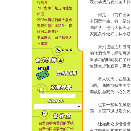
表示学成后要回国工作
报展开
2003留学市场走向理性
出国
但是，目前在德留学
2003年留学新闻大盘点
中国留学生。有一部分
塞班受骗中国留学生得
国留学。他们大多表示
临时工作签证
家庭条件较好，从小娇
专家解读：留学预警为
何频发
来到德国之后没有了
的啤酒馆里，经常可以
量学习的时间花在了旅
生活空虚和寂寞，男女
有人认为，在德国的
问题。斯图加特中国学
养成以自我为中心的习
也有一些学生虽然有
国，言语不通以及文化
自费留学所需要的手续
让如此众多懵懵懂懂
自费出国读硕士的开销
留学中介机构难辞其咎