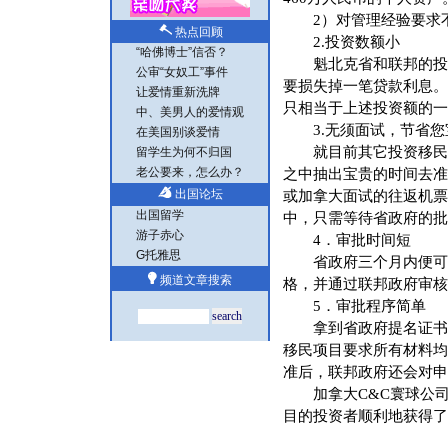
2）对管理经验要求不
热点回顾
2.投资数额小
“哈佛博士”信否？
魁北克省和联邦的投资
公审“女奴工”事件
要损失掉一笔贷款利息。
让爱情重新洗牌
只相当于上述投资额的一
中、美男人的爱情观
3.无须面试，节省您
在美国别谈爱情
就目前其它投资移民项
留学生为何不归国
老公要来，怎么办？
之中抽出宝贵的时间去准
出国论坛
或加拿大面试的往返机票
出国留学
中，只需等待省政府的批
游子赤心
4．审批时间短
G托雅思
省政府三个月内便可结
频道文章搜索
格，并通过联邦政府审核
5．审批程序简单
拿到省政府提名证书后
移民项目要求所有材料均
准后，联邦政府还会对申
加拿大C&C寰球公司自
目的投资者顺利地获得了