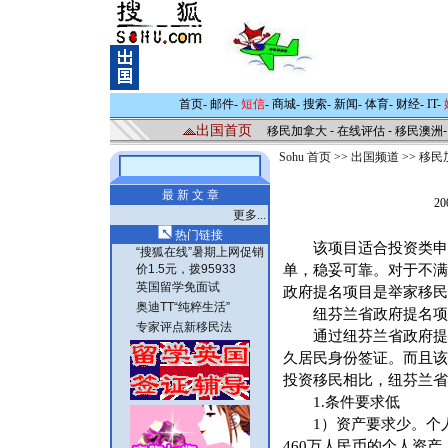
首页
-
邮件
-
短信
-
商城
-
搜索
-
新闻
-
体育
-
财经
-
IT
-
出国首页
移民加拿大
-
在线评估
-
移民澳洲
Sohu 首页
>>
出国频道
>>
移民
最 新 文 章
20
更多...
热门链接
该项目适合投资类申请
“搜狐在线”暑期上网促销
价1.5元，拨95933
单，稳妥可靠。对于不满
英国留学免面试
政府提名项目是举家移民
奥迪TT“纯粹生活”
纽芬兰省政府提名项
专家评点新移民法
通过纽芬兰省政府提名
久居民身份签证。而且该
投资移民相比，纽芬兰省
1.条件要求低
1）资产要求少。个人
460万人民币的个人资