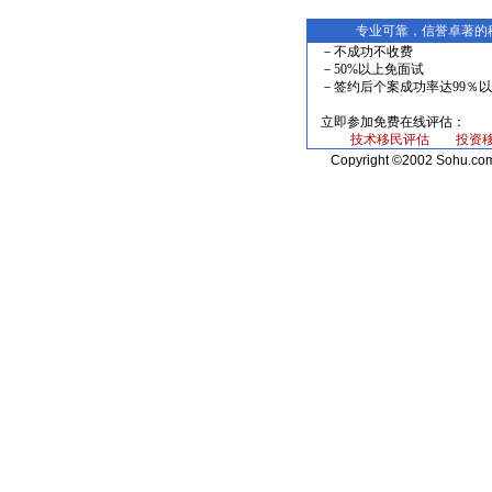
专业可靠，信誉卓著的
－不成功不收费
－50%以上免面试
－签约后个案成功率达99％以
立即参加免费在线评估：
技术移民评估
投资
Copyright ©2002 Sohu.com I