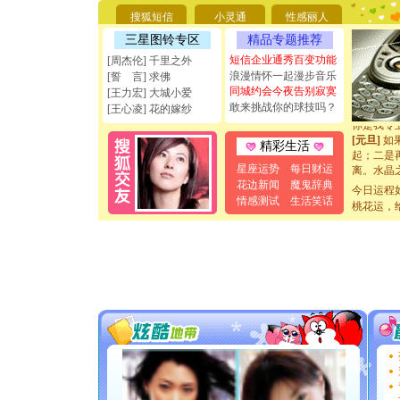
[圣诞节]
搜狐短信
小灵通
性感丽人
能正大光明
天都要快
三星图铃专区
精品专题推荐
[圣诞节]
短信企业通秀百变功能
[周杰伦] 千里之外
如意,快乐
浪漫情怀一起漫步音乐
[誓 言] 求佛
[元旦]
看
同城约会今夜告别寂寞
[王力宏] 大城小爱
断电。爱
敢来挑战你的球技吗？
[王心凌] 花的嫁纱
你是我专
[元旦]
如
起；二是
精彩生活
离。水晶
星座运势
每日财运
[元旦]
当
花边新闻
魔鬼辞典
泣，这痛
今日运程
情感测试
生活笑话
卖了。水
桃花运，
[春节]
风
颜！冬去
道一声平
[春节]
传
片叶子是
送你一棵
[圣诞节]
你太多，
要平安！
[圣诞节]
能正大光明
天都要快