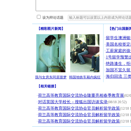
设为辩论话题
【
精彩图片新闻
】
【
热门出国新
·
留学生澳洲银
·
美国名校签定
·
工薪家庭的孩
·
1号留学预警
·
绝路逢生，拒
·
加国不宜久留
·
海归回流 三
我与女房东同居噩梦
韩国地铁车厢内疯狂
【
相关链接
】
·
荷兰高等教育国际交流协会隆重亮相春季教育展
(02/
·
对话英国大学校长－搜狐出国访谈实录
(08/18 20:52)
·
荷兰高等教育国际交流协会官员解析留学政策
(12/18 
·
荷兰高等教育国际交流协会官员解析留学政策
(12/18 
[圣诞节]
·
荷兰高等教育国际交流协会官员解析留学政策
(12/18 
你太多，
要平安！