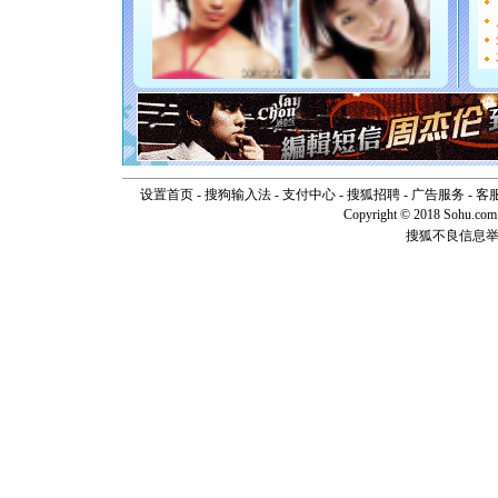
[圣诞节]
如意,快乐
[元旦]
看
断电。爱
你是我专
[元旦]
如
起；二是
离。水晶
[元旦]
当
泣，这痛
卖了。水
设置首页
-
搜狗输入法
-
支付中心
-
搜狐招聘
-
广告服务
-
客
[春节]
风
Copyright © 2018 Sohu.com I
颜！冬去
搜狐不良信息
道一声平
[春节]
传
片叶子是
送你一棵