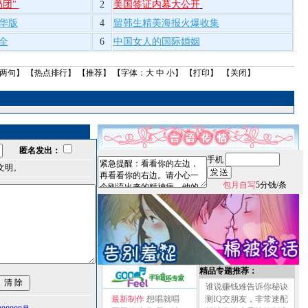
奶团"
2
美国签证内幕大公开
华版
4
留韩生精美海报火爆收集
全
6
中国女人的国际婚姻
两句
】 【
热点排行
】 【
推荐
】 【字体：
大
中
小
】 【
打印
】 【
关闭
】
匿名发出：
手机
文明。
包月自写
5分钱/条
精品专题推荐：
谁说赚钱难告诉你秘诀
最新制作
想唱就唱
测IQ交朋友，非常速配