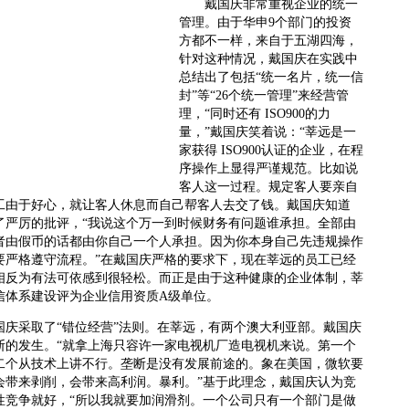
戴国庆非常重视企业的统一
管理。由于华申9个部门的投资
方都不一样，来自于五湖四海，
针对这种情况，戴国庆在实践中
总结出了包括“统一名片，统一信
封”等“26个统一管理”来经营管
理，“同时还有 ISO900的力
量，”戴国庆笑着说：“莘远是一
家获得 ISO900认证的企业，在程
序操作上显得严谨规范。比如说
客人这一过程。规定客人要亲自
工由于好心，就让客人休息而自己帮客人去交了钱。戴国庆知道
了严厉的批评，“我说这个万一到时候财务有问题谁承担。全部由
者由假币的话都由你自己一个人承担。因为你本身自己先违规操作
要严格遵守流程。”在戴国庆严格的要求下，现在莘远的员工已经
相反为有法可依感到很轻松。而正是由于这种健康的企业体制，莘
信体系建设评为企业信用资质A级单位。
采取了“错位经营”法则。在莘远，有两个澳大利亚部。戴国庆
断的发生。“就拿上海只容许一家电视机厂造电视机来说。第一个
二个从技术上讲不行。垄断是没有发展前途的。象在美国，微软要
会带来剥削，会带来高利润。暴利。”基于此理念，戴国庆认为竞
性竞争就好，“所以我就要加润滑剂。一个公司只有一个部门是做