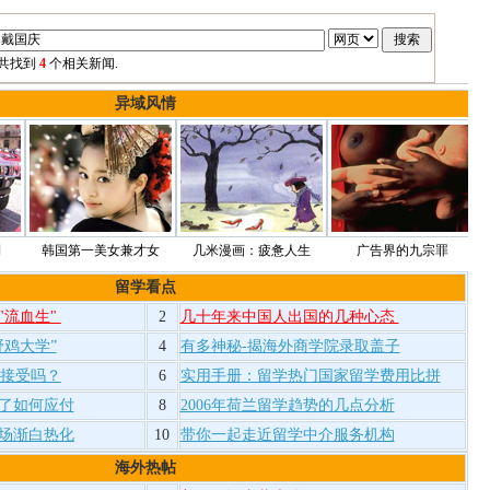
共找到
4
个相关新闻.
异域风情
第一美女兼才女
几米漫画：疲惫人生
广告界的九宗罪
MM出游
留学看点
"流血生"
2
几十年来中国人出国的几种心态
野鸡大学”
4
有多神秘-揭海外商学院录取盖子
能接受吗？
6
实用手册：留学热门国家留学费用比拼
了如何应付
8
2006年荷兰留学趋势的几点分析
场渐白热化
10
带你一起走近留学中介服务机构
海外热帖