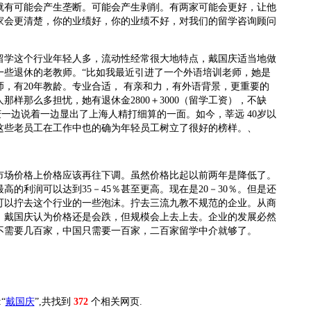
就有可能会产生垄断。可能会产生剥削。有两家可能会更好，让他
家会更清楚，你的业绩好，你的业绩不好，对我们的留学咨询顾问
这个行业年轻人多，流动性经常很大地特点，戴国庆适当地做
一些退休的老教师。“比如我最近引进了一个外语培训老师，她是
，有20年教龄。专业合适， 有亲和力，有外语背景，更重要的
那样那么多担忧，她有退休金2800＋3000（留学工资），不缺
庆一边说着一边显出了上海人精打细算的一面。如今，莘远 40岁以
这些老员工在工作中也的确为年轻员工树立了很好的榜样。、
价格上价格应该再往下调。虽然价格比起以前两年是降低了。
最高的利润可以达到35－45％甚至更高。现在是20－30％。但是还
可以拧去这个行业的一些泡沫。拧去三流九教不规范的企业。从商
，戴国庆认为价格还是会跌，但规模会上去上去。企业的发展必然
不需要几百家，中国只需要一百家，二百家留学中介就够了。
“
戴国庆
”,共找到
372
个相关网页.