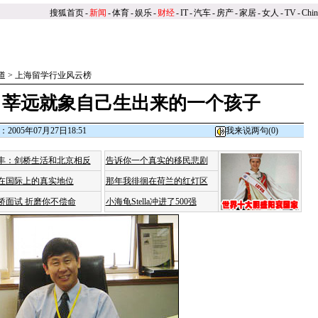
搜狐首页
-
新闻
-
体育
-
娱乐
-
财经
-
IT
-
汽车
-
房产
-
家居
-
女人
-
TV
-
Chi
道
>
上海留学行业风云榜
：莘远就象自己生出来的一个孩子
2005年07月27日18:51
我来说两句(
0
)
丰：剑桥生活和北京相反
告诉你一个真实的移民悲剧
在国际上的真实地位
那年我徘徊在荷兰的红灯区
桥面试 折磨你不偿命
小海龟Stella冲进了500强