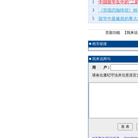
1
中国留学生中的"二
3
《异国恋咖啡馆》精
5
留学中最尴尬的事大
页面功能 【
我来说
■ 相关链接
■ 我来说两句
用 户：
请各位遵纪守法并注意语言