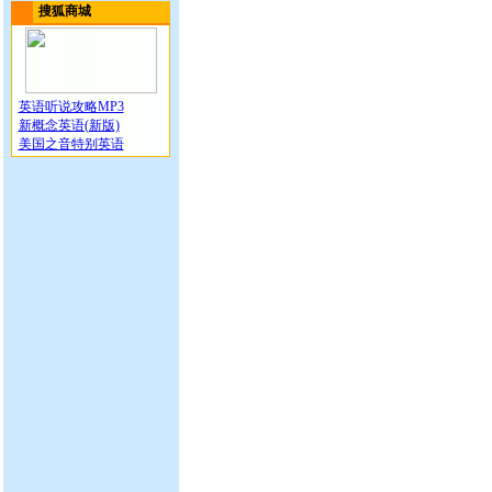
搜狐商城
英语听说攻略MP3
新概念英语(新版)
美国之音特别英语
经典照
我与女房东的同居噩梦
欧洲皇室惊 人奢华卧房
韩国地铁车厢内的