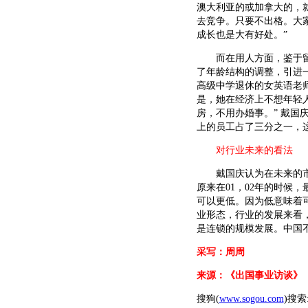
澳大利亚的或加拿大的，
去竞争。只要不出格。大
成长也是大有好处。”
而在用人方面，鉴于留学
了年龄结构的调整，引进
高级中学退休的女英语老师
是，她在经济上不想年轻人
房，不用办婚事。” 戴国
上的员工占了三分之一，
对行业未来的看法
戴国庆认为在未来的市场
原来在01，02年的时候，
可以更低。因为低意味着
业形态，行业的发展来看
是连锁的规模发展。中国
采写：周周
来源：《出国事业访谈》
搜狗(
www.sogou.com
)搜索: