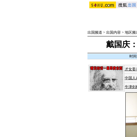
出国频道
>
出国内容
>
地区频
戴国庆
时间：
才女姜
中国人
牛津剑