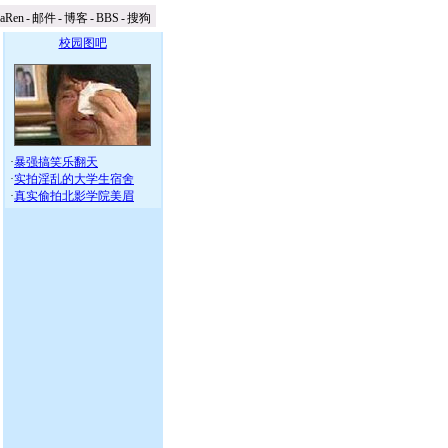
naRen
-
邮件
-
博客
-
BBS
-
搜狗
校园图吧
·
暴强搞笑乐翻天
·
实拍淫乱的大学生宿舍
·
真实偷拍北影学院美眉