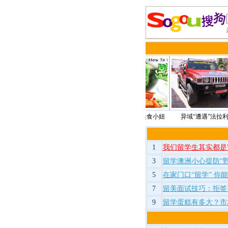
揭秘各国王室婚恋
另类大长今版美食小妞
异域“遭遇”法拉利
韩国
1
我们留学生其实都是
3
留学澳洲小心提防“
5
在家门口“留学” 你
7
留美面试技巧：拒签
9
留学蛋糕有多大？市