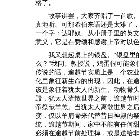
格了。
故事讲罢，大家齐唱了一首歌。
真地听。可那希伯来语还是太难了
一个字：达耶奴。从小册子里的英
意义，它是在赞颂和感谢上帝对以
我又想起桌上的银盘。“银盘里的
么？”我问。教授说，鸡蛋很可能象
传说的话，逾越节实质上是一个农
化里象征新生命的出现，因此，在
该是象征着犹太人的新生。动物骨
毁，犹太人流散世界之前，逾越节
帝祭献羊羔。当犹太人离散世界之
变，仅以羊肩骨来代替昔日神殿的
统，逾越节期间，家中不能有任何
必须在逾越节前处理掉，或是送给