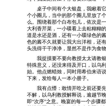
桌子中间有个大银盘，我瞅着它
个小圈儿，当中的那个圈儿里放了
么。围绕着那个白布包儿，依次是
大利香芹菜，一小碟看上去粘糊糊
道是水还是酒，还有一小碟绿色的
色的酱不久就要让我大出洋相，还
头洗得干干净净，显然不是作为食
我捉摸要不要向教授太太请教银
特殊意义，还没来得及开口，以乌
始。他点燃蜡烛，同时用希伯来语
下来，发给每人一本小册子。
我有点懵：敢情开吃之前还要先
不解，以乌利教授解释说，逾越节晚
即“次序”之意。晚宴的每一个步骤