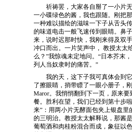
祈祷罢，大家各自掰了一小片无
一小碟绿色的酱，我也跟随。刚把
一种难以描绘的滋味一下子从舌头
的味道电击一般飞速传到眼睛。鼻
来，说时迟那时快，我刚来得及双
冲口而出。一片笑声中， 教授太太
么？”我惊魂未定地问。“日本芥末，
列人当奴隶时的痛苦。”
我的天，这下子我可真体会到它
了擦眼睛，捎带瞟了一眼小册子，
Maror。我悄悄翻到下一页，原来
餐。胜利在望，我们已经到第十步啦。这
来”：用两小片无酵面包夹上银盘里
的三明治。教授太太解释说，那酱
葡萄酒和肉桂粉混合而成，象征以