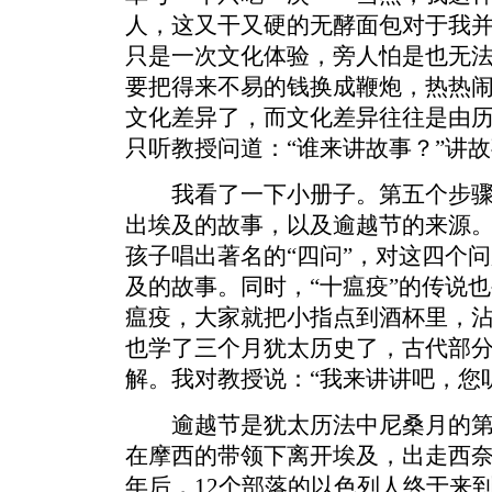
人，这又干又硬的无酵面包对于我
只是一次文化体验，旁人怕是也无
要把得来不易的钱换成鞭炮，热热
文化差异了，而文化差异往往是由
只听教授问道：“谁来讲故事？”讲
我看了一下小册子。第五个步骤叫M
出埃及的故事，以及逾越节的来源
孩子唱出著名的“四问”，对这四个
及的故事。同时，“十瘟疫”的传说
瘟疫，大家就把小指点到酒杯里，
也学了三个月犹太历史了，古代部
解。我对教授说：“我来讲讲吧，您
逾越节是犹太历法中尼桑月的第
在摩西的带领下离开埃及，出走西奈
年后，12个部落的以色列人终于来