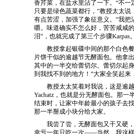
香芹菜，在盐水里沾了一下。“不一
只要是绿色蔬菜都行，”教授太太说
有点苦涩，加强了象征意义。”我把
嚼。味道确实不怎么好，苦苦咸咸的
泪”，也就完成了第三个步骤Karpas
教授拿起银碟中间的那个白色餐
片饼干似的逾越节无酵面包。他拿
其中的一半交给蕾切尔。蕾切尔起身
到我找不到的地方！”大家全笑起来
教授太太笑着对我说，这是逾越
Yachatz，也就是分无酵面包。那
结束时，让家中年龄最小的孩子去找
那一半掰成小块分给大家。
我尝了尝，无酵面包又干又硬，
幸亏一年只吃一次——当然，我这