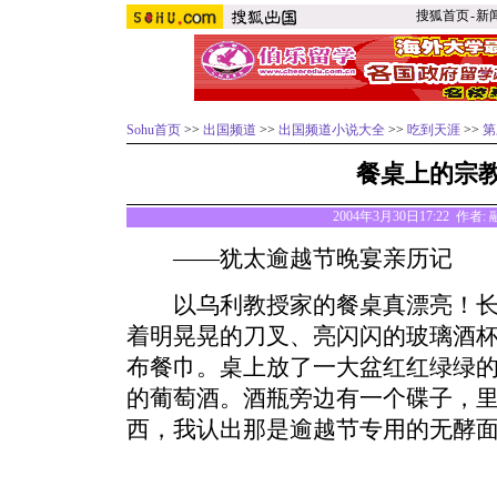
搜狐首页
-
新
Sohu首页
>>
出国频道
>>
出国频道小说大全
>>
吃到天涯
>>
第
餐桌上的宗
2004年3月30日17:22 作
——犹太逾越节晚宴亲历记
以乌利教授家的餐桌真漂亮！长
着明晃晃的刀叉、亮闪闪的玻璃酒
布餐巾。桌上放了一大盆红红绿绿
的葡萄酒。酒瓶旁边有一个碟子，
西，我认出那是逾越节专用的无酵