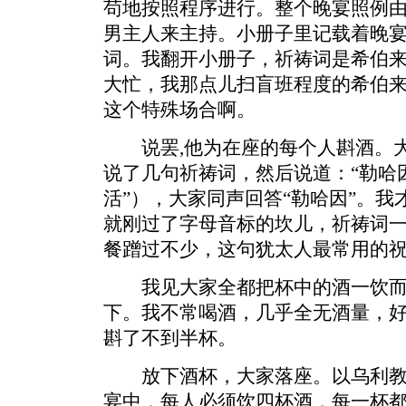
苟地按照程序进行。整个晚宴照例由
男主人来主持。小册子里记载着晚
词。我翻开小册子，祈祷词是希伯
大忙，我那点儿扫盲班程度的希伯
这个特殊场合啊。
说罢,他为在座的每个人斟酒。大
说了几句祈祷词，然后说道：“勒哈
活”），大家同声回答“勒哈因”。
就刚过了字母音标的坎儿，祈祷词
餐蹭过不少，这句犹太人最常用的
我见大家全都把杯中的酒一饮而尽
下。我不常喝酒，几乎全无酒量，好
斟了不到半杯。
放下酒杯，大家落座。以乌利教
宴中，每人必须饮四杯酒，每一杯