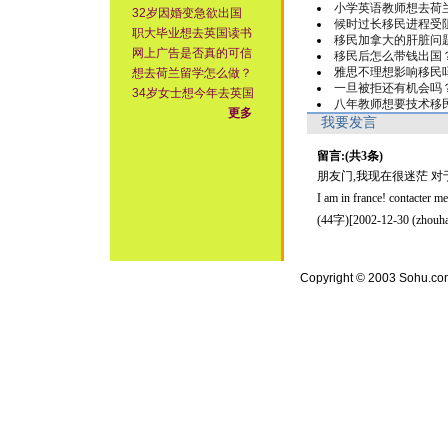
小学英语教师想去荷
32岁因婚变急欲出国
候时过长移民进程受
职大毕业想去英国读书
移民加拿大的肝脏问
网上广告是否真的可信
移民后怎么带钱出国
雅思不理想影响移民
想去荷兰留学怎么做？
一旦被拒还有机会吗
34岁女士想今年去英国
八年教师想要技术移
更多
我要发言
留言:(共3条)
朋友门,我现在很迷茫 对于出国
I am in france! contacter 
(44字)[2002-12-30 (zhou
Copyright © 2003 Sohu.com I