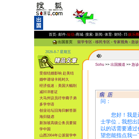
首页-
邮件
-
短信
-
商城
-
搜索
-
新闻
-
体育
-
财经
-
IT
-
娱乐
出国首页
留学专区
-
移民专区
-
专家视角
-
急诊
2026-8-7 星期五
Sohu
>>
出国频道
>>
急诊
受假结婚影响 赴美结
婚申请绿卡耗时久
经济低迷：美国大幅削
减H1B签证
大马州议员吁华裔子弟
问：
多学华语
创业论坛旧海归解答新
您好！我是辽
海归疑虑
士学位，我想出
新加坡高级公务员要留
以的话需要通过
学中国
望您能指点我一
山西2004年公派留学申