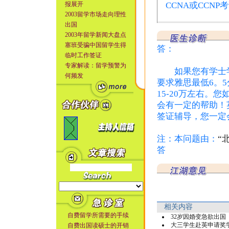
报展开
CCNA或CCN
2003留学市场走向理性
出国
2003年留学新闻大盘点
塞班受骗中国留学生得
答：
临时工作签证
专家解读：留学预警为
如果您有学士学
何频发
要求雅思最低6。
15-20万左右。
会有一定的帮助！
签证辅导，您一定
注：本问题由：
“
答
相关内容
自费留学所需要的手续
32岁因婚变急欲出国
大三学生赴英申请奖
自费出国读硕士的开销