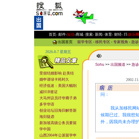
首页-
邮件
-
短信
-
商城
-
搜索
-
新闻
-
体育
-
财经
-
IT
-
娱乐
出国首页
留学专区
-
移民专区
-
专家视角
-
急诊
2026-8-7 星期五
Sohu
>>
出国频道
>>
急诊
受假结婚影响 赴美结
婚申请绿卡耗时久
2002-1
经济低迷：美国大幅削
减H1B签证
问：
大马州议员吁华裔子弟
多学华语
我从加移民网站查
创业论坛旧海归解答新
候期已过。我很想
海归疑虑
外，因我尚未办理
新加坡高级公务员要留
学中国
山西2004年公派留学申