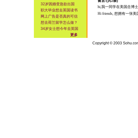
留言:(共2条)
32岁因婚变急欲出国
hi,我一同学在美国念博士，高大
职大毕业想去英国读书
Hi friends, 想拥有一张美国
网上广告是否真的可信
想去荷兰留学怎么做？
34岁女士想今年去英国
更多
Copyright © 2003 Sohu.com I