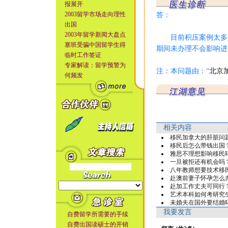
报展开
2003留学市场走向理性
答：
出国
2003年留学新闻大盘点
目前积压案例太多，
塞班受骗中国留学生得
期间未办理不会影响进
临时工作签证
专家解读：留学预警为
注：本问题由：
“
北京
何频发
相关内容
移民加拿大的肝脏问
移民后怎么带钱出国
雅思不理想影响移民
一旦被拒还有机会吗
八年教师想要技术移
赴澳前妻子怀孕怎么
赴加工作丈夫可同行
艺术本科如何考研究
未婚夫在国外要结婚
我要发言
自费留学所需要的手续
自费出国读硕士的开销