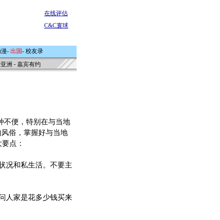
在线评估
C&C寰球
动漫
-
出国
-
校友录
学亚洲
-
嘉宾有约
种不便，特别在与当地
的风俗，掌握好与当地
大要点：
状况和私生活。不要主
问人家是花多少钱买来