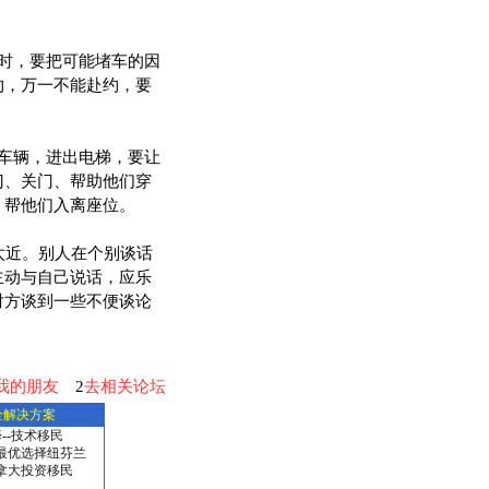
时，要把可能堵车的因
约，万一不能赴约，要
车辆，进出电梯，要让
门、关门、帮助他们穿
，帮他们入离座位。
太近。别人在个别谈话
主动与自己说话，应乐
对方谈到一些不便谈论
我的朋友
2
去相关论坛
全解决方案
-
技术移民
最优选择纽芬兰
拿大投资移民