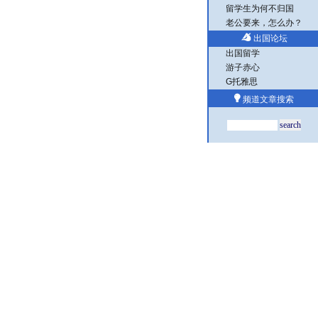
留学生为何不归国
老公要来，怎么办？
出国论坛
出国留学
游子赤心
G托雅思
频道文章搜索