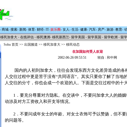
-
商城
-
搜索
-
新闻
-
体育
-
财经
-
IT
-
娱乐圈
-
女人
-
生活
-
健康
-
汽车
-
房产
-
旅游
-
教育
-
移民加拿大
-
在线评估
-
移民澳洲
-
移民新西兰
-
留学美国
-
留学英国
-
留学欧洲
-
留
Sohu 首页
>>
出国频道
>>
移民加拿大
>>
移民动态
在加国如何受人欢迎
2002-06-26 09:53:51 转自 :
和中网
 国内的人初到加拿大，往往会发现东西方文化差异造成的各
人交往过程中更是苦于没有“共同语言”。其实只要你了解了当地
人交往的分寸，你也会成一个欢迎的人。下面是交往过程中的十
1．要充分尊重对方隐私。在交谈中，不要问加拿大人的婚姻
动涉及对方工资收入和开支等情况。
2．不要问成年女士的年龄。对女士衣饰可予以赞扬，但不要
的问题等。