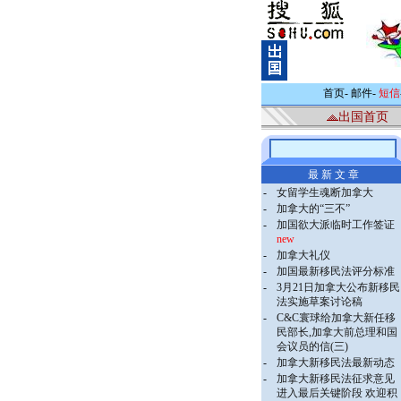
首页
-
邮件
-
短信
出国首页
最 新 文 章
-
女留学生魂断加拿大
-
加拿大的“三不”
-
加国欲大派临时工作签证
new
-
加拿大礼仪
-
加国最新移民法评分标准
-
3月21日加拿大公布新移民
法实施草案讨论稿
-
C&C寰球给加拿大新任移
民部长,加拿大前总理和国
会议员的信(三)
-
加拿大新移民法最新动态
-
加拿大新移民法征求意见
进入最后关键阶段 欢迎积