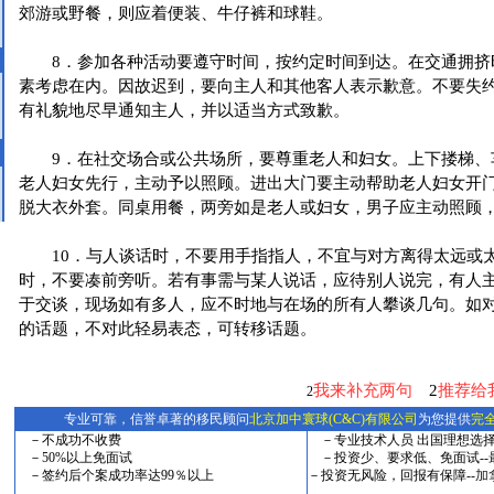
郊游或野餐，则应着便装、牛仔裤和球鞋。
8．参加各种活动要遵守时间，按约定时间到达。在交通拥挤
素考虑在内。因故迟到，要向主人和其他客人表示歉意。不要失
有礼貌地尽早通知主人，并以适当方式致歉。
9．在社交场合或公共场所，要尊重老人和妇女。上下搂梯、
老人妇女先行，主动予以照顾。进出大门要主动帮助老人妇女开
脱大衣外套。同桌用餐，两旁如是老人或妇女，男子应主动照顾
10．与人谈话时，不要用手指指人，不宜与对方离得太远或
时，不要凑前旁听。若有事需与某人说话，应待别人说完，有人
于交谈，现场如有多人，应不时地与在场的所有人攀谈几句。如
的话题，不对此轻易表态，可转移话题。
我来补充两句
2
推荐给
2
专业可靠，信誉卓著的移民顾问
北京加中寰球(C&C)有限公司
为您提供
完
－不成功不收费
－专业技术人员 出国理想选择-
－50%以上免面试
－投资少、要求低、免面试--
－签约后个案成功率达99％以上
－投资无风险，回报有保障--
加