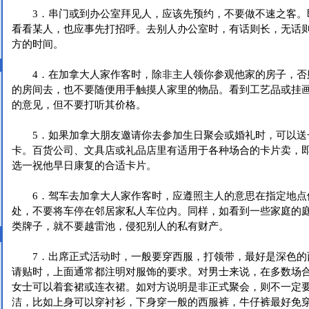
3．串门或到办公室拜见人，应该先预约，不要做不速之客。
看看某人，也应事先打招呼。去别人办公室时，有话则长，无话
方的时间。
4．在加拿大人家作客时，除非主人领你参观他家的房子，否
的房间去，也不要随便用手触摸人家里的物品。看到工艺品或挂
的意见，但不要打听其价格。
5．如果加拿大朋友邀请你去参加生日聚会或婚礼时，可以送
卡。百货公司、文具店或礼品店里有适用于各种场合的卡片卖，
选一祝他早日康复的合适卡片。
6．驾车去加拿大人家作客时，应遵照主人的意思在指定地点
处，不要将车停在邻居家私人车位内。同样，如看到一些家庭的庭
类牌子，就不要越雷池，侵犯别人的私有财产。
7．出席正式活动时，一般要穿西服，打领带，最好是深色的
请贴时，上面通常都注明对服饰的要求。对男士来说，在多数场
女士可以着套裙或连衣裙。如对方说明是非正式聚会，则不一定
洁，比如上身可以穿衬衫，下身穿一般的西服裤，牛仔裤最好免