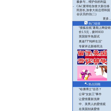
极参与，维护你的利益
-
C&C寰球给加拿大新任移
民部长,加拿大前总理和国
会议员的信(二)
更多...
热门链接
“搜狐在线”暑期上网促销
价1.5元，拨95933
英国留学免面试
奥迪TT“纯粹生活”
专家评点新移民法
热点回顾
“哈佛博士”信否？
公审“女奴工”事件
让爱情重新洗牌
中、美男人的爱情观
在美国别谈爱情