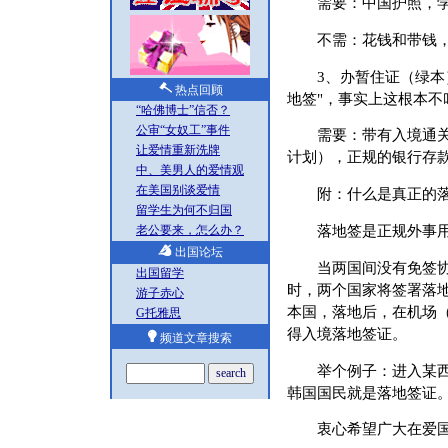
需要：中国护照，学
不需：花钱和带钱，
3、办暂住证（绿本）
热点回顾
地签"，事实上这根本不
“哈佛博士”信否？
公审“女奴工”事件
需要：带有入境通关盖
让爱情重新洗牌
计划），正规的银行存款报表
中、美男人的爱情观
在美国别谈爱情
附：什么是真正的落
留学生为何不归国
落地签是正规外事用
老公要来，怎么办？
出国论坛
当两国间没有免签协议
出国留学
时，两个国家将签署落
游子赤心
本国，落地后，在机场
G托雅思
得入境落地签证。
频道文章搜索
举个例子：进入某西方
韩国国民就是落地签证
衷心希望广大在爱国人