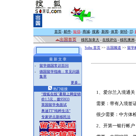
首页
-
邮件
-
短信
-
商城
-
搜索
-
新闻
-
体育
-
财经
-
IT
-
出国首页
移民加拿大
-
在线评估
-
移民澳洲
Sohu 首页
>>
出国频道
>>
留学
最 新 文 章
-
留学德国常识百问
-
德国留学指南：常见问题
集萃
更多...
热门链接
1、爱尔兰入境通关
“搜狐在线”暑期上网促销
价1.5元，拨95933
需要：带有入境签证的
英国留学免面试
奥迪TT“纯粹生活”
很少需要：中方体检
专家评点新移民法
2、开第一银行帐户