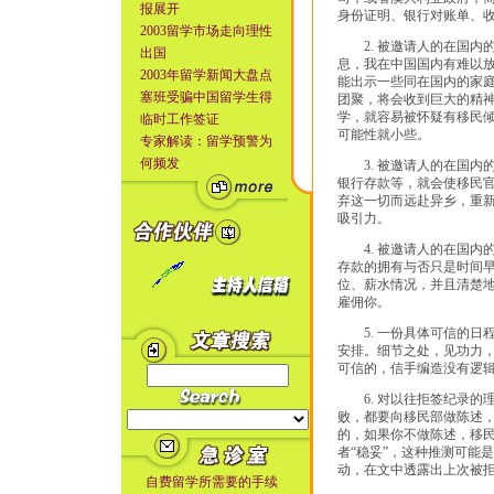
报展开
身份证明、银行对账单、
2003留学市场走向理性
2. 被邀请人的在国内
出国
息，我在中国国内有难以
2003年留学新闻大盘点
能出示一些同在国内的家
塞班受骗中国留学生得
团聚，将会收到巨大的精神
学，就容易被怀疑有移民倾
临时工作签证
可能性就小些。
专家解读：留学预警为
何频发
3. 被邀请人的在国内
银行存款等，就会使移民
弃这一切而远赴异乡，重
吸引力。
4. 被邀请人的在国内
存款的拥有与否只是时间
位、薪水情况，并且清楚
雇佣你。
5. 一份具体可信的日
安排。细节之处，见功力
可信的，信手编造没有逻
6. 对以往拒签纪录的
败，都要向移民部做陈述
的，如果你不做陈述，移民
者“稳妥”，这种推测可能
动，在文中透露出上次被
自费留学所需要的手续