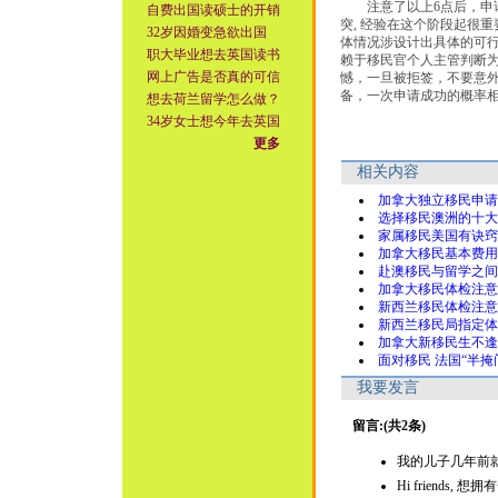
注意了以上6点后，申请
自费出国读硕士的开销
突, 经验在这个阶段起很
32岁因婚变急欲出国
体情况涉设计出具体的可行
职大毕业想去英国读书
赖于移民官个人主管判断
网上广告是否真的可信
憾，一旦被拒签，不要意
备，一次申请成功的概率
想去荷兰留学怎么做？
34岁女士想今年去英国
更多
相关内容
加拿大独立移民申请
选择移民澳洲的十大
家属移民美国有诀窍
加拿大移民基本费用
赴澳移民与留学之间
加拿大移民体检注意
新西兰移民体检注意
新西兰移民局指定体
加拿大新移民生不逢
面对移民 法国“半掩
我要发言
留言:(共2条)
我的儿子几年前就移民澳
Hi friends, 想