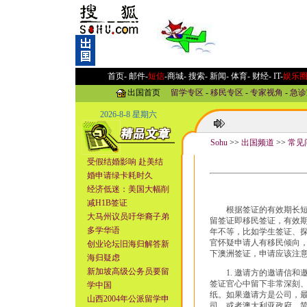
首页-
邮件
-
短信
-
商城
-
搜索
-
新闻
-
体育
-
财经
-
IT
-
娱乐
出国首页
留学专区
-
移民专区
-
专家视角
-
急诊
2026-8-8 星期六
Sohu
>>
出国频道
>>
常见
受假结婚影响 赴美结
婚申请绿卡耗时久
经济低迷：美国大幅削
减H1B签证
根据签证的有效期长短划
大马州议员吁华裔子弟
留签证即移民签证，有效期
多学华语
年不等，比如学生签证、
官怀疑申请人有移民倾向
创业论坛旧海归解答新
下澳洲签证，申请应该注
海归疑虑
新加坡高级公务员要留
1. 邀请方的邀请信和
签证官心中留下非常深刻
学中国
纸。如果邀请方是公司，
山西2004年公派留学申
司，或者澳大利亚政府，