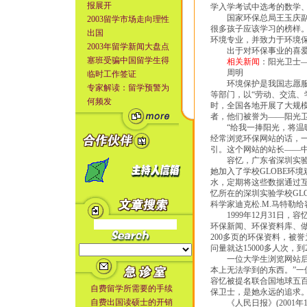
报展开
学入学考试中选考的数学
国家环保总局王玉庆副局
2003留学市场走向理性
很多孩子应该学习的榜样
出国
环境专业，并致力于环境保
2003年留学新闻大盘点
出于对环保事业的喜爱，
塞班受骗中国留学生得
相关新闻
：阳光卫士
周明
临时工作签证
环境保护是我国志愿服务
专家解读：留学预警为
等部门，以“劳动、交流、
何频发
时，全国各地开展了大规
者，他们被誉为——阳光
“给我一捧阳光，将温暖
经常浏览环保网站的话，一定会被这
引。这个网站的站长——
容忆，广东省深圳实验学
她加入了学校GLOBE环
水，定期将这些数据通过互联
忆所在的深圳实验学校GLO
科学家迪克松.M.马特勒给
1999年12月31日，容
环保新闻、环保资料库、做
200多页的环保资料，被
问量就达15000多人次，到2
一位大学生浏览网站后这
本上无法学到的东西。”一位
容忆被提名联合国地球五百
自费留学所需要的手续
保卫士，是她永远的追求
自费出国读硕士的开销
《人民日报》(2001年1