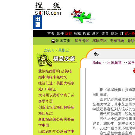
首页-
邮件
-
短信
-
商城
-
搜索
-
新闻
-
体育
-
财经
-
IT
-
娱乐
出国首页
留学专区
-
移民专区
-
专家视角
-
急诊
2026-8-7 星期五
Sohu
>>
出国频道
>>
留学
受假结婚影响 赴美结
婚申请绿卡耗时久
经济低迷：美国大幅削
减H1B签证
据《羊城晚报》报道著名
同时录取。
大马州议员吁华裔子弟
给容忆寄来录取通知书的
多学华语
全额奖学金，其中芝加哥大
创业论坛旧海归解答新
学院还将容忆列入该校的
海归疑虑
容忆评价颇高，说她是“
容忆从小热爱环保事业。
新加坡高级公务员要留
好者。2000年，她被提名
学中国
号；2002年联合国环境
山西2004年公派留学申
容忆是校学生会主席，高