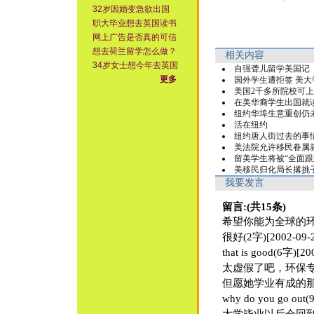
32岁因婚变急欲出国
职大毕业想去英国读书
网上广告是否真的可信
想去荷兰留学怎么做？
相关内容
34岁女士想今年去英国
自强聋儿留学美国记
更多
国外学生遭拒签 美大
美国2千多所院校可
在美华裔学生出国就
纽约华埠生意重创仍
活在纽约
纽约唐人街过去的事
美法院允许移民眷属
留美学生将被“全面跟
美移民归化局长撂挑
我要发言
留言:(共15条)
希望你能为全球的环保事业
很好(2字)[2002-09-
that is good(6字)[200
太虚假了吧，环保专业中
但愿她学业有成的那一天会
why do you go out