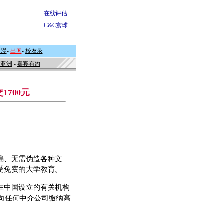
在线评估
C&C寰球
动漫
-
出国
-
校友录
学亚洲
-
嘉宾有约
700元
骗、无需伪造各种文
受免费的大学教育。
在中国设立的有关机构
需向任何中介公司缴纳高