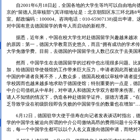
自2001年6月18日起，全国各地的大学生等均可以自由地向
京的“留德人员审核部”(其详细地址是：北京朝阳区东三环北路8号亮
室。邮政编码：100004。咨询电话：010-65907138)提出申
对中国有意去德国留学的青年人而启动的新程序。
据悉，近年来，中国在校大学生对赴德国留学兴趣越来越浓
的原因：第一，德国大学教育历史悠久，而且“拥有成功的学术传
大学免缴学费。目前，去德国的中国留学生人数已仅次于去美国
然而，中国学生在去德国留学的过程中也出现很多问题。比
加，给德国驻华使领馆的工作带来巨大压力，申请者因此而被迫
中国的申请者良莠不齐，人数众多，德国高校难以审核申请者提
学校因而也越来越多地求助于德国使馆；特别重要的一点是，德
中介公司借机从中牟利，对申请人和德国大学双方都带来伤害。
请人不知情的情况下，伪造各种赴德留学证件。据德方透露，“
乏导致学业在初级阶段即告失败的中国留学生的数量也在增加”
6月12日，德国驻华大使于倍寿在向记者发表谈话时指出，德
学的中国学生被迫向所谓的中介公司缴纳高昂的费用问题十分不
出，每一个中国学生都可以以个人名义直接向德国申请，而绝对