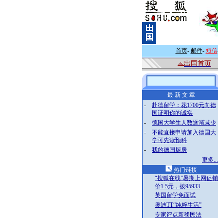
首页
-
邮件
-
短信
出国首页
最 新 文 章
-
赴德留学：花1700元向德
国证明你的诚实
-
德国大学生人数逐渐减少
-
不能直接申请加入德国大
学可先读预科
-
我的德国厨房
更多...
热门链接
“搜狐在线”暑期上网促销
价1.5元，拨95933
英国留学免面试
奥迪TT“纯粹生活”
专家评点新移民法