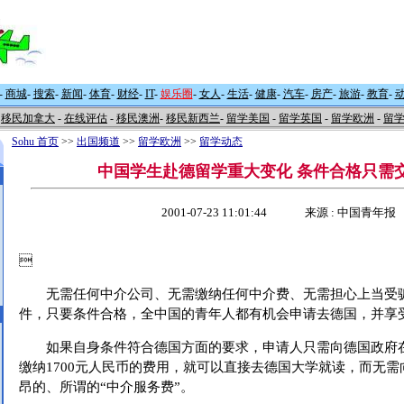
-
商城
-
搜索
-
新闻
-
体育
-
财经
-
IT
-
娱乐圈
-
女人
-
生活
-
健康
-
汽车
-
房产
-
旅游
-
教育
-
移民加拿大
-
在线评估
-
移民澳洲
-
移民新西兰
-
留学美国
-
留学英国
-
留学欧洲
-
留
Sohu 首页
>>
出国频道
>>
留学欧洲
>>
留学动态
中国学生赴德留学重大变化 条件合格只需交1
2001-07-23 11:01:44 来源 : 中国青年报

无需任何中介公司、无需缴纳任何中介费、无需担心上当受
件，只要条件合格，全中国的青年人都有机会申请去德国，并享
如果自身条件符合德国方面的要求，申请人只需向德国政府
缴纳1700元人民币的费用，就可以直接去德国大学就读，而无
昂的、所谓的“中介服务费”。