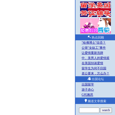
热点回顾
“哈佛博士”信否？
公审“女奴工”事件
让爱情重新洗牌
中、美男人的爱情观
在美国别谈爱情
留学生为何不归国
老公要来，怎么办？
出国论坛
出国留学
游子赤心
G托雅思
频道文章搜索