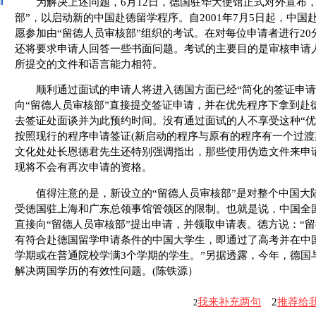
为解决上述问题，6月12日，德国驻华大使馆正式对外宣布，
部”，以启动新的中国赴德留学程序。自2001年7月5日起，中
愿参加由“留德人员审核部”组织的考试。在对每位申请者进行2
还将要求申请人回答一些书面问题。考试的主要目的是审核申请
所提交的文件和语言能力相符。
顺利通过面试的申请人将进入德国方面已经“简化的签证申请
向“留德人员审核部”直接提交签证申请，并在优先程序下拿到赴
去签证处面谈并为此预约时间。没有通过面试的人不享受这种“优
按照现行的程序申请签证(新启动的程序与原有的程序有一个过渡
文化处处长恩德君先生还特别强调指出，那些使用伪造文件来申
现将不会有再次申请的资格。
值得注意的是，新设立的“留德人员审核部”是对整个中国大
受德国驻上海和广东总领事馆管领区的限制。也就是说，中国全
直接向“留德人员审核部”提出申请，并领取申请表。德方说：“
有符合赴德国留学申请条件的中国大学生，即通过了高考并在中
学期或在普通院校学满3个学期的学生。”另据透露，今年，德国
解决两国学历的有效性问题。(陈铁源）
我来补充两句
2
推荐给
2