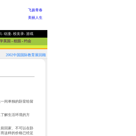
飞扬青春
美丽人生
职
-
动漫
-
校友录
-
游戏
学英国
-
校园
-
约会
2002中国国际教育展回顾！
2002中国国际教育展参展国家选介
供一间单独的卧室给留
速了解生活环境的方
之前回家、不可以在卧
币，而这样的价格已经足