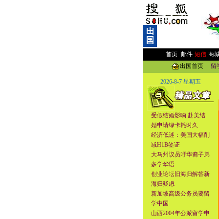
首页-
邮件
-
短信
-
商
出国首页
留
2026-8-7 星期五
受假结婚影响 赴美结
婚申请绿卡耗时久
经济低迷：美国大幅削
减H1B签证
大马州议员吁华裔子弟
多学华语
创业论坛旧海归解答新
海归疑虑
新加坡高级公务员要留
学中国
山西2004年公派留学申