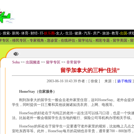
城
-
搜索
-
新闻
-
体育
-
财经
-
IT
-
娱乐圈
-女人
-
生活
-
健康
-
汽车
-
房产
-
旅游
-
教育
-
出国
-求
学专区
-
移民专区
-
专家视角
-
急诊室
-
在线评估
-
留学论坛
-
精彩专题
-
留学美国
-
留
Sohu
>>
出国频道
>>
留学专区
>>
非常留学
留学加拿大的三种“住法”
2003-06-16 10:43:39 作者：[ 徐俊 ] 来源：[
扬子晚报
]
HomeStay（住家服务）
刚到加拿大的留学生一般会去老外家里住宿，这叫HomeStay。老外会提
学生，同时提供一日三餐和其他设施诸如洗衣房、上网、电视等。
HomeStay的好处在于与纯正的老外一起生活可以练习口语，也是一个快
法。比如老外一般会领留学生去当地的银行、保险公司等机构办理相关手续。
HomeStay的坏处在于留学生一定要遵守老外家里的规矩，比如晚上几点
室吃东西等等。此外，HomeStay每月的花销也非常贵，通常要700－800加