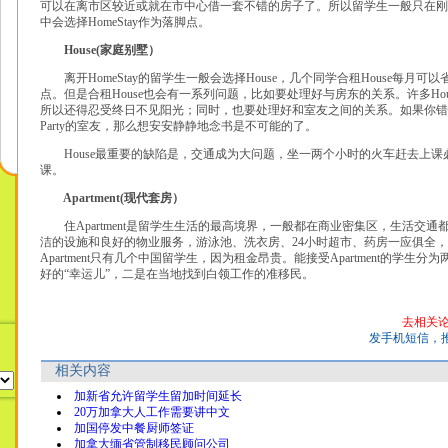
可以在离市区较近或就在市中心借一套不错的房子了。所以留学生一般只在刚
中会选择HomeStay作为落脚点。
House(家庭别墅）
离开HomeStay的留学生一般会选择House，几个同学合租House每月可
点。但是合租House也会有一系列问题，比如要处理好与房东的关系。许多Ho
所以还得忍受终日不见阳光；同时，也要处理好和室友之间的关系。如果你错
Party的室友，那么想安安静静地念书是不可能的了。
House最重要的缺陷是，交通成为大问题，坐一两个小时的火车赶去上课
课。
Apartment(现代套房）
住Apartment是留学生生活的最高境界，一般都在商业密集区，生活交通
洁的设施和良好的物业服务，游泳池、洗衣房、24小时超市、药房一应俱全
Apartment只有几个中国留学生，因为租金昂贵。能接受Apartment的学生
好的“幸运儿”，二是在当地找到白领工作的准移民。
去相关
发手机短信，
相关内容
加新省允许留学生留加时间延长
20万加拿大人工作需要讲中文
加国停发中餐厨师签证
加拿大缅省管制移民顾问公司