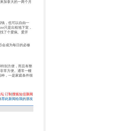
来加拿大的一两个月
以省钱，也可以自由一
use只是出租地下室，
找了个爱疯、爱开
必会成为每日的必修
都特别方便，而且有整
，非常方便。通常一幢
分为两种，一是家庭条件很
论坛
订制搜狐短信新闻
推荐此新闻给我的朋友