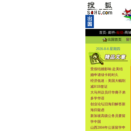
首页-
邮件
-
短信
-
商
出国首页
留
2026-8-6 星期四
受假结婚影响 赴美结
婚申请绿卡耗时久
经济低迷：美国大幅削
减H1B签证
大马州议员吁华裔子弟
多学华语
创业论坛旧海归解答新
海归疑虑
新加坡高级公务员要留
学中国
山西2004年公派留学申