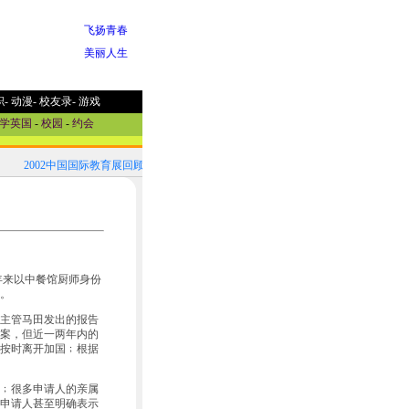
飞扬青春
美丽人生
职
-
动漫
-
校友录
-
游戏
学英国
-
校园
-
约会
2002中国国际教育展回顾！
2002中国国际教育展参展国家选介
来以中餐馆厨师身份
。
主管马田发出的报告
案，但近一两年内的
按时离开加国﹔根据
﹔很多申请人的亲属
申请人甚至明确表示