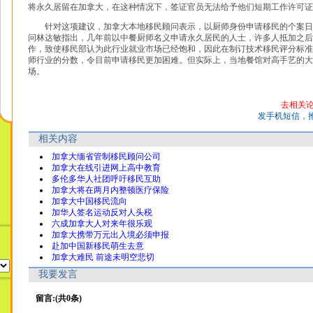
将永久居留在加拿大，在这种情况下，签证官员无法给予他们短期工作许可证
针对这项建议，加拿大本地移民顾问表示，以厨师身份申请移民的个案日
问林达敏指出，几年前以中餐厨师名义申请永久居民的人士，许多人抵加之后
作，致使移民部认为此行业就业市场已经饱和，因此在制订技术移民评分标准
师行业的分数，令目前申请移民更加困难。但实际上，当地餐馆对高手艺的大
场。
去相关
发手机短信，
相关内容
加拿大缅省管制移民顾问公司
加拿大在线引进网上高中教育
多伦多华人社团呼吁移民互助
加拿大将在两月内整顿医疗保险
加拿大中国移民流向
加华人签名运动反对人头税
六成加拿大人对来年很乐观
加拿大携带万元出入境必须申报
赴加中国新移民萌生去意
加拿大难民 前途未明空悲切
我要发言
留言:(共0条)