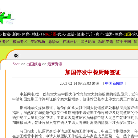
城
-
搜索
-
新闻
-
体育
-
财经
-
IT
-
娱乐圈
-女人
-
生活
-
健康
-
汽车
-
房产
-
旅游
-
教育
-
出国
-求
学专区
-
移民专区
-
专家视角
-
急诊室
-
在线评估
-
留学论坛
-
精彩专题
-
留学美国
-
留
Sohu
>>
出国频道
>>
最新资讯
加国停发中餐厨师签证
2003-02-14 09:33:03 来源：[
中国新闻网
]
中新网电 据一份加拿大驻中国大使馆向加拿大总部提供的报告显示，近年
申请加国短期工作许可证的个案大幅增多，但使馆已基本上停发此类工作签证
据当地华文媒体报道，这份由加拿大驻中国大使馆签证处非移民类签证组
指出，虽然加驻华使馆仍接受中餐馆厨师申请短期工作许可证及访问签证的个
确拒绝了大量此类的申请，主要原因是签证官员确信申请人无意在签证到期后
加国移民法，签证官员只有在确认申请人将按时离境的情况下才会发出签证。
马田指出，以厨师身份申请加国短期工作许可证，申请工作期限多为一年
在加国经营中餐馆，申请人希望以工作签证去与家庭成员团聚，在一些个案中