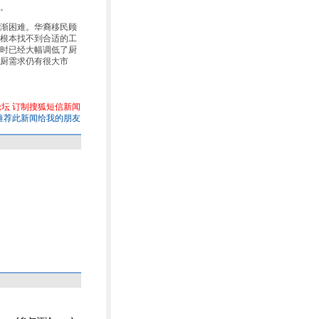
。
渐困难。华裔移民顾
根本找不到合适的工
时已经大幅调低了厨
厨需求仍有很大市
论坛
订制搜狐短信新闻
推荐此新闻给我的朋友