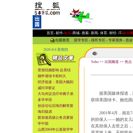
首页-
邮件
-
短信
-
商城
-
搜索
-
新闻
-
体育
-
财经
-
IT
-
娱乐
出国首页
留学专区
-
移民专区
-
专家视角
-
急诊
2026-8-6 星期四
Sohu
>>
出国频道
>>
热点 H
受假结婚影响 赴美结
婚申请绿卡耗时久
经济低迷：美国大幅削
减H1B签证
据美国媒体报道，因女
大马州议员吁华裔子弟
多学华语
获得美国绿卡。她也因
创业论坛旧海归解答新
海归疑虑
2001年4月，就在
新加坡高级公务员要留
的担保人——她的女儿
学中国
在其担保人去世之后，
山西2004年公派留学申
原居地上海，不能留在