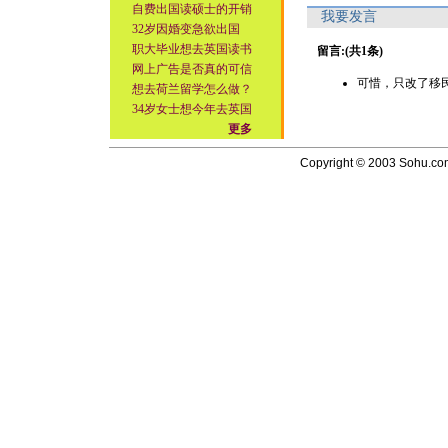
自费出国读硕士的开销
我要发言
32岁因婚变急欲出国
职大毕业想去英国读书
留言:(共1条)
网上广告是否真的可信
可惜，只改了移民法，
想去荷兰留学怎么做？
34岁女士想今年去英国
更多
Copyright © 2003 Sohu.com I