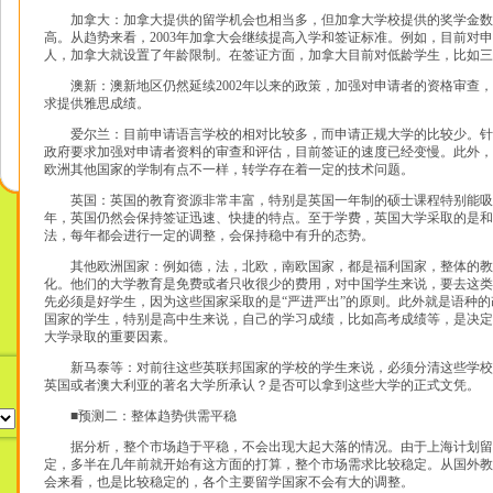
加拿大：加拿大提供的留学机会也相当多，但加拿大学校提供的奖学金数
高。从趋势来看，2003年加拿大会继续提高入学和签证标准。例如，目前对
人，加拿大就设置了年龄限制。在签证方面，加拿大目前对低龄学生，比如三
澳新：澳新地区仍然延续2002年以来的政策，加强对申请者的资格审查，
求提供雅思成绩。
爱尔兰：目前申请语言学校的相对比较多，而申请正规大学的比较少。针
政府要求加强对申请者资料的审查和评估，目前签证的速度已经变慢。此外，
欧洲其他国家的学制有点不一样，转学存在着一定的技术问题。
英国：英国的教育资源非常丰富，特别是英国一年制的硕士课程特别能吸引中
年，英国仍然会保持签证迅速、快捷的特点。至于学费，英国大学采取的是和
法，每年都会进行一定的调整，会保持稳中有升的态势。
其他欧洲国家：例如德，法，北欧，南欧国家，都是福利国家，整体的教
化。他们的大学教育是免费或者只收很少的费用，对中国学生来说，要去这类
先必须是好学生，因为这些国家采取的是“严进严出”的原则。此外就是语种
国家的学生，特别是高中生来说，自己的学习成绩，比如高考成绩等，是决定
大学录取的重要因素。
新马泰等：对前往这些英联邦国家的学校的学生来说，必须分清这些学校
英国或者澳大利亚的著名大学所承认？是否可以拿到这些大学的正式文凭。
■预测二：整体趋势供需平稳
据分析，整个市场趋于平稳，不会出现大起大落的情况。由于上海计划留
定，多半在几年前就开始有这方面的打算，整个市场需求比较稳定。从国外教
会来看，也是比较稳定的，各个主要留学国家不会有大的调整。