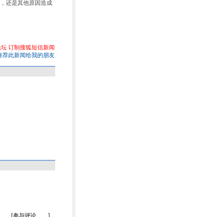
，还是其他原因造成
论坛
订制搜狐短信新闻
推荐此新闻给我的朋友
[参与评论……]