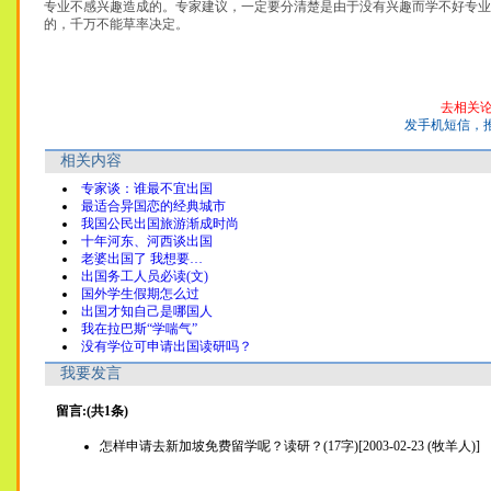
专业不感兴趣造成的。专家建议，一定要分清楚是由于没有兴趣而学不好专业
的，千万不能草率决定。
去相关
发手机短信，
相关内容
专家谈：谁最不宜出国
最适合异国恋的经典城市
我国公民出国旅游渐成时尚
十年河东、河西谈出国
老婆出国了 我想要…
出国务工人员必读(文)
国外学生假期怎么过
出国才知自己是哪国人
我在拉巴斯“学喘气”
没有学位可申请出国读研吗？
我要发言
留言:(共1条)
怎样申请去新加坡免费留学呢？读研？(17字)[2003-02-23 (牧羊人)]