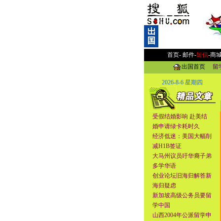
首页-
邮件
-
短信
-
商
出国首页
留
2026-8-6 星期四
受假结婚影响 赴美结
婚申请绿卡耗时久
经济低迷：美国大幅削
减H1B签证
大马州议员吁华裔子弟
多学华语
创业论坛旧海归解答新
海归疑虑
新加坡高级公务员要留
学中国
山西2004年公派留学申