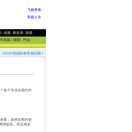
飞扬青春
美丽人生
职
-
动漫
-
校友录
-
游戏
学英国
-
校园
-
约会
2002中国国际教育展回顾！
2002中国国际教育展参展国家选介
？各个专业在国内外
来看，虽然短期内受
介费用较高，而且很多