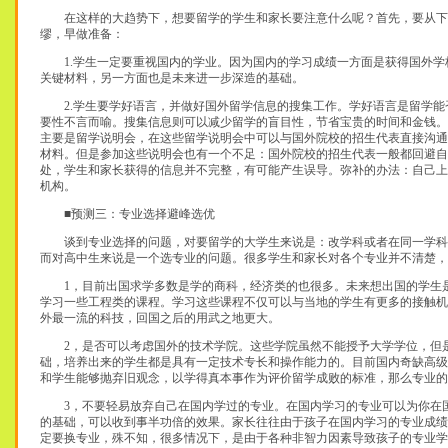
在这样的大趋势下，想要留学的学生和家长要注意什么呢？首先，要从下
缪，早做准备：
1.学生一定要重视国内的学业。因为国内的学习成绩一方面是获得国外学
关键材料，另一方面也是未来进一步深造的基础。
2.学生要学好语言，并做好国外留学信息的搜集工作。学好语言是留学能
要性不言而喻。搜集信息则可以减少留学的盲目性，节省宝贵的时间和金钱。
主要是留学说明会，在这些留学说明会中可以与国外院校的招生代表直接沟通
材料。但是参加这些说明会也有一个不足：国外院校的招生代表一般都回避自
处，学生和家长获得的信息并不完整，有可能产生误导。弥补的办法：自己上
机构。
■预测三：专业选择避峰选优
谈到专业选择的问题，对要留学的大学生来说是：改学科或者在同一学科
而对高中生来说是一个选专业的问题。很多学生和家长对各个专业并不清楚，
1，目前出国求学多数是学的商科，经济类的也很多。未来想出国的学生
学习一些工程类的课程。学习这些课程不仅可以与当地的学生有更多的接触机
外最一流的科技，回国之后的用武之地更大。
2，是否可以考虑国外的技术学院。这些学院虽然不能授予大学学位，但
础，培养出来的学生都是具有一定技术专长和操作能力的。目前国内奇缺高级
和学生能够抛弃旧观念，以学得真本事作为评价留学成败的标准，那么专业的
3，不要轻易放弃自己在国内学过的专业。在国内学习的专业可以为你在
的基础，可以收到事半功倍的效果。家长往往由于孩子在国内学习的专业成绩
定要换专业，殊不知，很多情况下，是由于各种非智力因素导致孩子的专业学