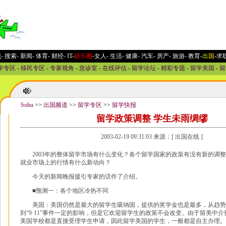
城
-
搜索
-
新闻
-
体育
-
财经
-
IT
-
娱乐圈
-女人
-
生活
-
健康
-
汽车
-
房产
-
旅游
-
教育
-
出国
-求
学专区
-
移民专区
-
专家视角
-
急诊室
-
在线评估
-
留学论坛
-
精彩专题
-
留学美国
-
留
Sohu
>>
出国频道
>>
留学专区
>>
留学快报
留学政策调整 学生未雨绸缪
2003-02-19 09:31:03 来源：[ 出国在线 ]
2003年的整体留学市场有什么变化？各个留学国家的政策有没有新的调整
就业市场上的行情有什么新动向？
今天的新闻晚报援引专家的话作了介绍。
■预测一：各个地区冷热不同
美国：美国仍然是最大的留学生吸纳国，提供的奖学金也是最多，从趋势
到“9·11”事件一定的影响，但是它欢迎留学生的政策不会改变。由于留美中
美国学校都是直接受理学生申请，因此留学美国的学生，一般都是自主办理。