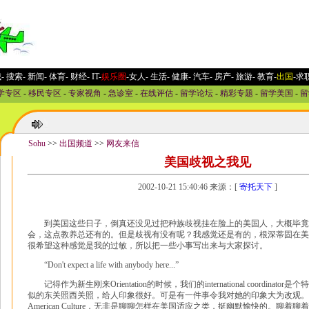
城
-
搜索
-
新闻
-
体育
-
财经
-
IT
-
娱乐圈
-女人
-
生活
-
健康
-
汽车
-
房产
-
旅游
-
教育
-
出国
-求
学专区
-
移民专区
-
专家视角
-
急诊室
-
在线评估
-
留学论坛
-
精彩专题
-
留学美国
-
留
Sohu
>>
出国频道
>>
网友来信
美国歧视之我见
2002-10-21 15:40:46 来源：[
寄托天下
]
到美国这些日子，倒真还没见过把种族歧视挂在脸上的美国人，大概毕竟
会，这点教养总还有的。但是歧视有没有呢？我感觉还是有的，根深蒂固在美
很希望这种感觉是我的过敏，所以把一些小事写出来与大家探讨。
“Don't expect a life with anybody here...”
记得作为新生刚来Orientation的时候，我们的international coordinator
似的东关照西关照，给人印象很好。可是有一件事令我对她的印象大为改观。当时有
American Culture，无非是聊聊怎样在美国适应之类，挺幽默愉快的。聊着