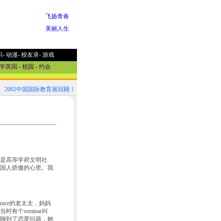
飞扬青春
美丽人生
职
-
动漫
-
校友录
-
游戏
学英国
-
校园
-
约会
2002中国国际教育展回顾！
2002中国国际教育展参展国家选介
是高等学府文明社
国人骄傲的心里。我
是个特nice的老太太，妈妈
个seminar叫
聊着聊到了恋爱问题，她