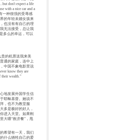
 don't expect a life
se with a nice car and a
时有一种很强的受辱感
界的年轻未婚女孩来
，也没有有自己的理
我无法接受，总让我
人是多么的幸运，可以
那么贵的机票送我来美
普通的家庭，连中上
，中国不象电影里说
now they are
heir wealth.”
心地发展外国学生信
于耶稣基督。她说不
拜，也不为教堂服
大多是极好的好人，
你进入天堂。如果刚
里大嚼“救济餐”，甩
的希望有一天，我们
的什么牺牲自己的爱