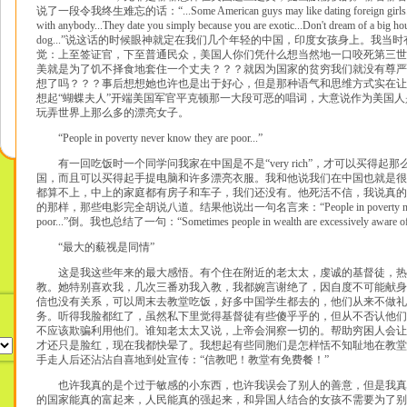
说了一段令我终生难忘的话：“...Some American guys may like dating foreign girls...but
with anybody...They date you simply because you are exotic...Don't dream of a big hou
dog...”说这话的时候眼神就定在我们几个年轻的中国，印度女孩身上。我当
觉：上至签证官，下至普通民众，美国人你们凭什么想当然地一口咬死第三世
美就是为了饥不择食地套住一个丈夫？？？就因为国家的贫穷我们就没有尊严
想了吗？？？事后想想她也许也是出于好心，但是那种语气和思维方式实在让
想起“蝴蝶夫人”开端美国军官平克顿那一大段可恶的唱词，大意说作为美国
玩弄世界上那么多的漂亮女子。
“People in poverty never know they are poor...”
有一回吃饭时一个同学问我家在中国是不是“very rich”，才可以买得起
国，而且可以买得起手提电脑和许多漂亮衣服。我和他说我们在中国也就是很
都算不上，中上的家庭都有房子和车子，我们还没有。他死活不信，我说真的
的那样，那些电影完全胡说八道。结果他说出一句名言来：“People in poverty never k
poor...”倒。我也总结了一句：“Sometimes people in wealth are excessively aware of t
“最大的藐视是同情”
这是我这些年来的最大感悟。有个住在附近的老太太，虔诚的基督徒，热
教。她特别喜欢我，几次三番劝我入教，我都婉言谢绝了，因自度不可能献身
信也没有关系，可以周末去教堂吃饭，好多中国学生都去的，他们从来不做礼
务。听得我脸都红了，虽然私下里觉得基督徒有些傻乎乎的，但从不否认他们
不应该欺骗利用他们。谁知老太太又说，上帝会洞察一切的。帮助穷困人会让
才还只是脸红，现在我都快晕了。我想起有些同胞们是怎样恬不知耻地在教堂
手走人后还沾沾自喜地到处宣传：“信教吧！教堂有免费餐！”
也许我真的是个过于敏感的小东西，也许我误会了别人的善意，但是我真
的国家能真的富起来，人民能真的强起来，和异国人结合的女孩不需要为了别