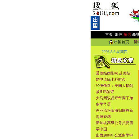
首页-
邮件
-
短信
-
商
出国首页
留
2026-8-6 星期四
受假结婚影响 赴美结
婚申请绿卡耗时久
经济低迷：美国大幅削
减H1B签证
大马州议员吁华裔子弟
多学华语
创业论坛旧海归解答新
海归疑虑
新加坡高级公务员要留
学中国
山西2004年公派留学申