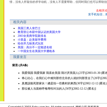
情，没有人怀疑你的求学动机，没有人不需要帮助，但同时我们也可以帮助别人.
去相关
发手机短信，
相关内容
美国三类人坐巴士
教育部公布获中国认证的美国大学
2003全美商学院新排名
小算盘：赴美留学费用
给你开几味美式玩笑
美国：高分不一定能进名校
一中国女生在美国大学遭枪杀
我要发言
留言:(共4条)
我爱我国 我爱我家 我喜欢美国 我讨厌美国人(23字)[2003-01-30 (匿名
将心比心，在我们心中难到那些北非的人就好到那里去了(26字)[2002-12
真應該殺死那家伙！總是拍一些農村的東西(30字)[2002-12-12 (匿名)
那位被人当面称呼侮辱性叫法的人(56字)[2002-12-12 (匿名)]