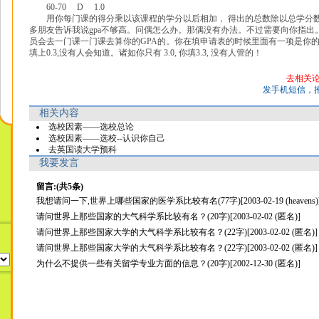
60-70 D 1.0
用你每门课的得分乘以该课程的学分以后相加， 得出的总数除以总学分数。 
多朋友告诉我说gpa不够高。问偶怎么办。那偶没有办法。不过需要向你指出
员会去一门课一门课去算你的GPA的。你在填申请表的时候里面有一项是你的
填上0.3,没有人会知道。诸如你只有 3.0, 你填3.3, 没有人管的！
去相关
发手机短信，
相关内容
选校因素——选校总论
选校因素——选校--认识你自己
去英国读大学预科
我要发言
留言:(共5条)
我想请问一下,世界上哪些国家的医学系比较有名(77字)[2003-02-19 (heavens)
请问世界上那些国家的大气科学系比较有名？(20字)[2003-02-02 (匿名)]
请问世界上那些国家大学的大气科学系比较有名？(22字)[2003-02-02 (匿名)]
请问世界上那些国家大学的大气科学系比较有名？(22字)[2003-02-02 (匿名)]
为什么不提供一些有关留学专业方面的信息？(20字)[2002-12-30 (匿名)]