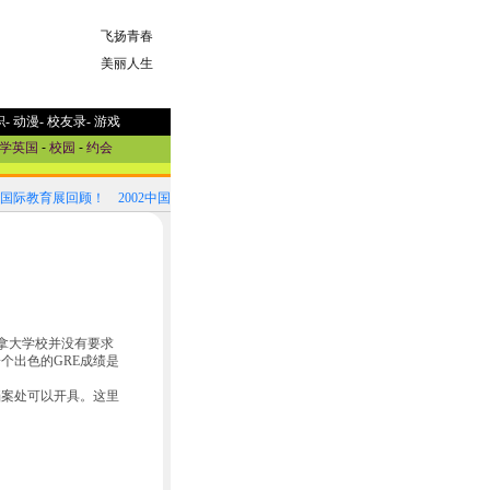
飞扬青春
美丽人生
职
-
动漫
-
校友录
-
游戏
学英国
-
校园
-
约会
国国际教育展回顾！
2002中国国际教育展参展国家选介
加拿大学校并没有要求
个出色的GRE成绩是
案处可以开具。这里