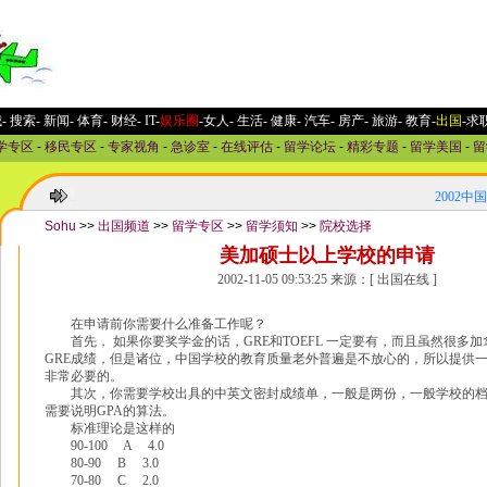
城
-
搜索
-
新闻
-
体育
-
财经
-
IT
-
娱乐圈
-女人
-
生活
-
健康
-
汽车
-
房产
-
旅游
-
教育
-
出国
-求
学专区
-
移民专区
-
专家视角
-
急诊室
-
在线评估
-
留学论坛
-
精彩专题
-
留学美国
-
留
2002中
Sohu
>>
出国频道
>>
留学专区
>>
留学须知
>>
院校选择
美加硕士以上学校的申请
2002-11-05 09:53:25 来源：[ 出国在线 ]
在申请前你需要什么准备工作呢？
首先， 如果你要奖学金的话，GRE和TOEFL 一定要有，而且虽然很多
GRE成绩，但是诸位，中国学校的教育质量老外普遍是不放心的，所以提供一
非常必要的。
其次，你需要学校出具的中英文密封成绩单，一般是两份，一般学校的档
需要说明GPA的算法。
标准理论是这样的
90-100 A 4.0
80-90 B 3.0
70-80 C 2.0