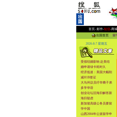
首页-
邮件
-
短信
-
商
出国首页
留
2026-8-7 星期五
受假结婚影响 赴美结
婚申请绿卡耗时久
经济低迷：美国大幅削
减H1B签证
大马州议员吁华裔子弟
多学华语
创业论坛旧海归解答新
海归疑虑
新加坡高级公务员要留
学中国
山西2004年公派留学申