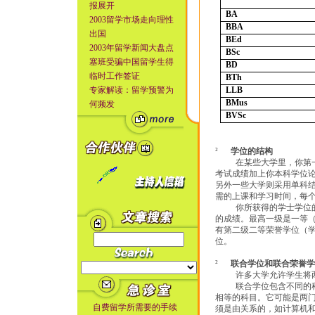
报展开
BA
2003留学市场走向理性
BBA
出国
BEd
2003年留学新闻大盘点
BSc
塞班受骗中国留学生得
BD
临时工作签证
BTh
专家解读：留学预警为
LLB
BMus
何频发
BVSc
²
学位的结构
在某些大学里，你第
考试成绩加上你本科学位
另外一些大学则采用单科
需的上课和学习时间，每
你所获得的学士学位
的成绩。最高一级是一等
有第二级二等荣誉学位（
位。
²
联合学位和联合荣誉学
许多大学允许学生将
联合学位包含不同的
相等的科目。它可能是两
自费留学所需要的手续
须是由关系的，如计算机