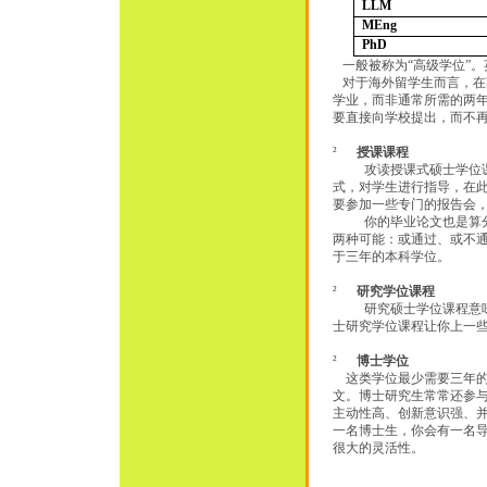
LLM
MEng
PhD
一般被称为“高级学位”
对于海外留学生而言，在
学业，而非通常所需的两
要直接向学校提出，而不再
²
授课课程
攻读授课式硕士学位
式，对学生进行指导，在
要参加一些专门的报告会
你的毕业论文也是算
两种可能：或通过、或不
于三年的本科学位。
²
研究学位课程
研究硕士学位课程意
士研究学位课程让你上一
²
博士学位
这类学位最少需要三年
文。博士研究生常常还参
主动性高、创新意识强、
一名博士生，你会有一名
很大的灵活性。