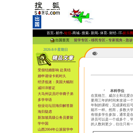
首页-
邮件
-
短信
-
商城
-
搜索
-
新闻
-
体育
-
财经
-
IT
-
娱乐
出国首页
留学专区
-
移民专区
-
专家视角
-
急诊
2026-8-9 星期日
受假结婚影响 赴美结
婚申请绿卡耗时久
经济低迷：美国大幅削
减H1B签证
²
本科学位
大马州议员吁华裔子弟
在英格兰、威尔士和北爱
多学华语
要用三年的时间来攻读一
年制的课程，完成课程后
创业论坛旧海归解答新
能不一样。然而，多数大
海归疑虑
有很多学生参加，通常是
新加坡高级公务员要留
讲员可以是一个或多个，
学中国
的人数则更少，往往只有
山西2004年公派留学申