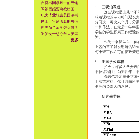
自费出国读硕士的开销
²
三明治课程
32岁因婚变急欲出国
这些课程是由几个不
职大毕业想去英国读书
味着课程的学习时间延长
网上广告是否真的可信
分两次，每次六个月，分期
一种作法，在最后一学年
想去荷兰留学怎么做？
学位的学生积累工作经验
34岁女士想今年去英国
验。
更多
作为一名留学生，你
上盖的章子就会明确告诉
何申请工作许可的新政策
²
出国学位课程
如今，许多大学开设
学位课程往往为期四年，
倘若你决定离开英国
手续或材料。你可以向所
事务的负责人的意见。
²
研究生学位
MA
MBA
MEd
MSc
MPhil
MChem