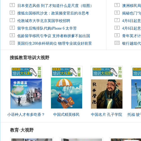
5
5
日本变态风俗 到了才知道什么是尺度（组图）
澳洲移民局
6
6
搜狐出国移民沙龙：政策频变背后的冷思考
揭秘也门“
7
7
伦敦城市大学北京英国学校招聘
4月6日起
8
8
留学生后悔排队代购iPhone 6 太辛苦
4月6日起
9
9
低龄留学移民引争议 支持者称拼爹不如出国
青年英才计
10
10
英国衍生200余科研岗位 物理专业就业好前景
银行越俎代
搜狐教育培训大视野
小语种人才有多吃香？
中国式精英移民
中国名片 孔子学院
托福 
教育·大视野