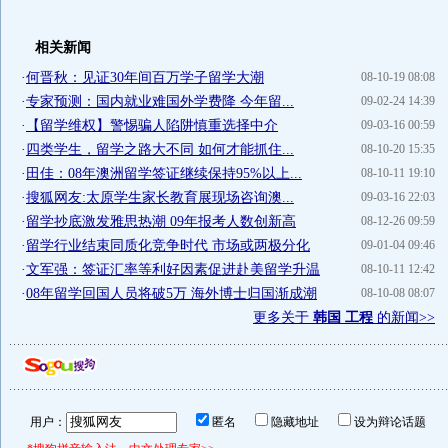
相关新闻
·
何晋秋：见证30年间百万学子留学大潮
08-10-19 08:08
·
专家预测：国内就业难国外学费降 今年留...
09-02-24 14:39
·
【留学维权】警惕骗人陷阱慎重选择中介
09-03-16 00:59
·
四类学生，留学之路大不同 如何才能抓住...
08-10-20 15:35
·
田佳：08年澳洲留学签证继续保持95%以上...
08-10-11 19:10
·
搜狐网友:太原学生家长教育展现场咨询澳...
09-03-16 22:03
·
留学抄底激发雅思热潮 09年报考人数创新高
08-12-26 09:59
·
留学行业结束同质化竞争时代 市场或两极分化
09-01-04 09:46
·
文军强：签证汇率等利好因素促进赴美留学升温
08-10-11 12:42
·
08年留学回国人员将破5万 海外博士归国渐成潮
08-10-08 08:07
更多关于
韩国 工程
的新闻>>
用户：
匿名
隐藏地址
设为辩论话题