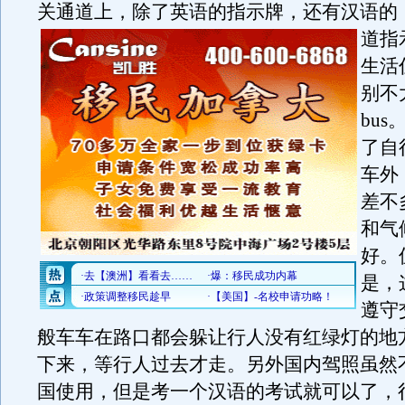
关通道上，除了英语的指示牌，还有汉语的
道指
生活
别不
bus
了自
车外
差不
和气
好。
是，
遵守
般车车在路口都会躲让行人没有红绿灯的地
下来，等行人过去才走。另外国内驾照虽然
国使用，但是考一个汉语的考试就可以了，