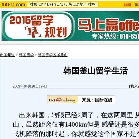
搜狐
ChinaRen
17173
焦点房地产
搜狗
新闻
-
体
出国频道
>
韩国留学
>
韩国留学区域釜山
韩国釜山留学生活
2009年04月20日19:43
[
我来
来源：
国际在线
出来韩国，转眼已经2周了，在这两周里 
山，虽然距离仅有1400km但是 感受还是很
飞机降落的那时起，你就感觉这个国家不是