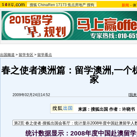
搜狐
ChinaRen
17173
焦点房地产
搜狗
新闻
-
体
出国频道
>
留学专区
>
留学看点
春之使者澳洲篇：留学澳洲,一个
家
2009年02月24日14:52
[
我来
来源：搜狐出国 作者：许晓书
统计数据显示：2008年度中国赴澳留学