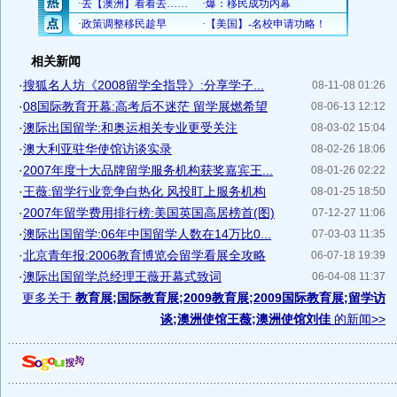
相关新闻
·
搜狐名人坊《2008留学全指导》:分享学子...
08-11-08 01:26
·
08国际教育开幕:高考后不迷茫 留学展燃希望
08-06-13 12:12
·
澳际出国留学:和奥运相关专业更受关注
08-03-02 15:04
·
澳大利亚驻华使馆访谈实录
08-02-26 18:06
·
2007年度十大品牌留学服务机构获奖嘉宾王...
08-01-26 02:22
·
王薇:留学行业竞争白热化 风投盯上服务机构
08-01-25 18:50
·
2007年留学费用排行榜:美国英国高居榜首(图)
07-12-27 11:06
·
澳际出国留学:06年中国留学人数在14万比0...
07-03-03 11:35
·
北京青年报:2006教育博览会留学看展全攻略
06-07-18 19:39
·
澳际出国留学总经理王薇开幕式致词
06-04-08 11:37
更多关于
教育展;国际教育展;2009教育展;2009国际教育展;留学访
谈;澳洲使馆王薇;澳洲使馆刘佳
的新闻>>