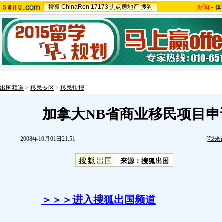
搜狐
ChinaRen
17173
焦点房地产
搜狗
新闻
-
体
出国频道
>
移民专区
>
移民快报
加拿大NB省商业移民项目申
2008年10月01日21:51
[
我来
来源：搜狐出国
＞＞＞进入搜狐出国频道