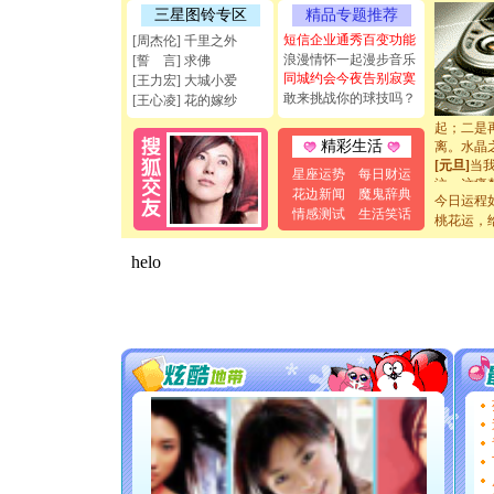
[圣诞节]
三星图铃专区
精品专题推荐
如意,快乐
短信企业通秀百变功能
[周杰伦] 千里之外
[元旦]
看
浪漫情怀一起漫步音乐
[誓 言] 求佛
断电。爱
同城约会今夜告别寂寞
[王力宏] 大城小爱
你是我专
敢来挑战你的球技吗？
[元旦]
如
[王心凌] 花的嫁纱
起；二是
离。水晶
精彩生活
[元旦]
当
星座运势
每日财运
泣，这痛
卖了。水
花边新闻
魔鬼辞典
今日运程
[春节]
风
情感测试
生活笑话
桃花运，
颜！冬去
道一声平
[春节]
传
片叶子是
送你一棵
[圣诞节]
你太多，
要平安！
[圣诞节]
能正大光明
天都要快
[圣诞节]
如意,快乐
[元旦]
看
断电。爱