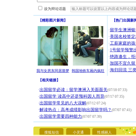
设为辩论话题
【
精彩图片新闻
】
【
热门出国新
·
留学生澳洲银
·
美国名校签定
·
工薪家庭的孩
·
1号留学预警
·
绝路逢生，拒
·
加国不宜久留
·
海归回流 三
我与女房东同居噩梦
韩国地铁车厢内疯狂
【
相关链接
】
·
出国留学必读：留学澳洲入关面面关
(07/18 07:33)
·
出国留学 读高中还是预科因人而异
(07/17 07:35)
·
出国留学常见的八大误解
(07/12 07:24)
[圣诞节]
·
解读热点：高考成绩影响出国留学吗？
(07/07 07:41)
你太多，
·
出国留学需要四种能力
(07/07 07:39)
要平安！
[圣诞节]
能正大光明
搜狐短信
小灵通
性感丽人
天都要快