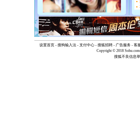
你是我专
[元旦]
如
起；二是
离。水晶
[元旦]
当
泣，这痛
卖了。水
[春节]
风
设置首页
-
搜狗输入法
-
支付中心
-
搜狐招聘
-
广告服务
-
客
颜！冬去
Copyright © 2018 Sohu.com I
道一声平
搜狐不良信息
[春节]
传
片叶子是
送你一棵