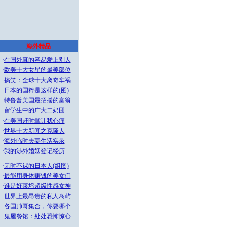
海外精品
·
在国外真的容易爱上别人
·
欧美十大女星的最美部位
·
搞笑：全球十大离奇车祸
·
日本的国粹是这样的(图)
·
特鲁普美国最招摇的富翁
·
留学生中的广大二奶团
·
在美国赶时髦让我心痛
·
世界十大新闻之克隆人
·
海外临时夫妻生活实录
·
我的涉外婚姻登记经历
·
无时不裸的日本人(组图)
·
最能用身体赚钱的美女们
·
谁是好莱坞超级性感女神
·
世界上最昂贵的私人岛屿
·
各国帅哥集合，你要哪个
·
鬼屋餐馆：处处恐怖惊心