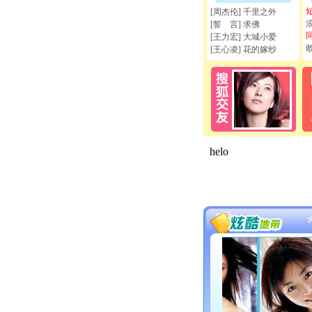
[周杰伦] 千里之外
[誓 言] 求佛
[王力宏] 大城小爱
[王心凌] 花的嫁纱