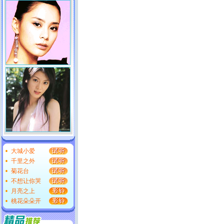
大城小爱
千里之外
菊花台
不想让你哭
月亮之上
桃花朵朵开