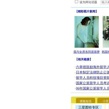
设为辩论话题
【
精彩图片新闻
】
我与女房东同居噩梦
韩国
【
相关链接
】
·
六举措鼓励海外留学
·
日本制定法律防止公
·
留学人员科技项目资
·
国家公派留学人员考试
·
06年国家公派留学人
搜狐短信
小灵
三星图铃专区