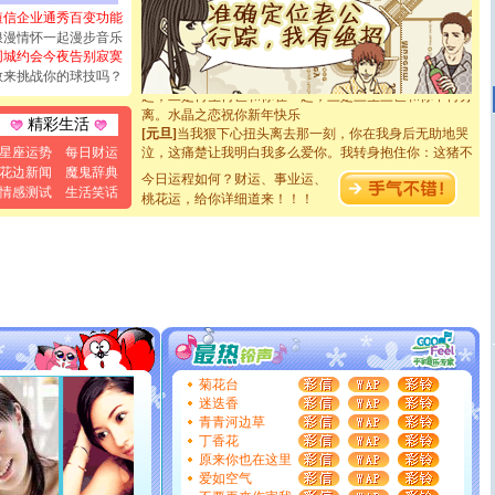
[元旦]
看到你我会触电；看不到你我要充电；没有你我会
短信企业通秀百变功能
断电。爱你是我职业，想你是我事业，抱你是我特长，吻
浪漫情怀一起漫步音乐
你是我专业！水晶之恋祝你新年快乐
同城约会今夜告别寂寞
[元旦]
如果上天让我许三个愿望，一是今生今世和你在一
敢来挑战你的球技吗？
起；二是再生再世和你在一起；三是三生三世和你不再分
离。水晶之恋祝你新年快乐
精彩生活
[元旦]
当我狠下心扭头离去那一刻，你在我身后无助地哭
泣，这痛楚让我明白我多么爱你。我转身抱住你：这猪不
星座运势
每日财运
卖了。水晶之恋祝你新年快乐。
花边新闻
魔鬼辞典
今日运程如何？财运、事业运、
[春节]
风柔雨润好月圆，半岛铁盒伴身边，每日尽显开心
情感测试
生活笑话
桃花运，给你详细道来！！！
颜！冬去春来似水如烟，劳碌人生需尽欢！听一曲轻歌，
道一声平安！新年吉祥万事如愿
[春节]
传说薰衣草有四片叶子：第一片叶子是信仰，第二
片叶子是希望，第三片叶子是爱情，第四片叶子是幸运。
送你一棵薰衣草，愿你新年快乐！
[圣诞节]
圣诞节到了，想想没什么送给你的，又不打算给
你太多，只有给你五千万：千万快乐！千万要健康！千万
要平安！千万要知足！千万不要忘记我！
[圣诞节]
不只这样的日子才会想起你,而是这样的日子才
能正大光明地骚扰你,告诉你,圣诞要快乐!新年要快乐!天
菊花台
天都要快乐噢!
迷迭香
[圣诞节]
奉上一颗祝福的心,在这个特别的日子里,愿幸福,
青青河边草
如意,快乐,鲜花,一切美好的祝愿与你同在.圣诞快乐!
丁香花
[元旦]
看到你我会触电；看不到你我要充电；没有你我会
原来你也在这里
断电。爱你是我职业，想你是我事业，抱你是我特长，吻
爱如空气
你是我专业！水晶之恋祝你新年快乐