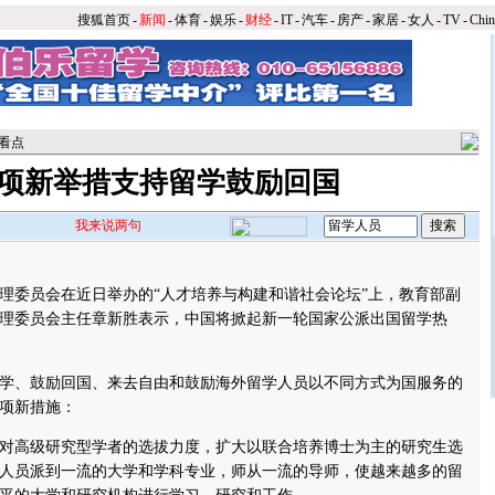
搜狐首页
-
新闻
-
体育
-
娱乐
-
财经
-
IT
-
汽车
-
房产
-
家居
-
女人
-
TV
-
Chi
看点
项新举措支持留学鼓励回国
我来说两句
】
员会在近日举办的“人才培养与构建和谐社会论坛”上，教育部副
理委员会主任章新胜表示，中国将掀起新一轮国家公派出国留学热
、鼓励回国、来去自由和鼓励海外留学人员以不同方式为国服务的
项新措施：
高级研究型学者的选拔力度，扩大以联合培养博士为主的研究生选
人员派到一流的大学和学科专业，师从一流的导师，使越来越多的留