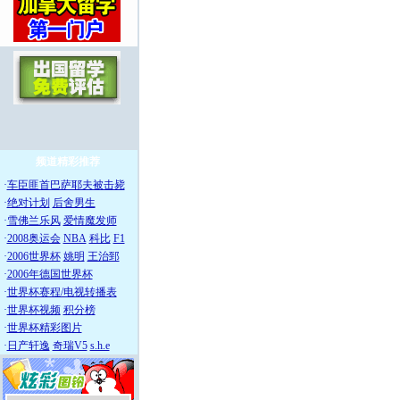
频道精彩推荐
·
车臣匪首巴萨耶夫被击毙
·
绝对计划
后舍男生
·
雪佛兰乐风
爱情魔发师
·
2008奥运会
NBA
科比
F1
·
2006世界杯
姚明
王治郅
·
2006年德国世界杯
·
世界杯赛程/电视转播表
·
世界杯视频
积分榜
·
世界杯精彩图片
·
日产轩逸
奇瑞V5
s.h.e