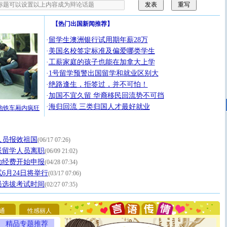
【
热门出国新闻推荐
】
·
留学生澳洲银行试用期年薪28万
·
美国名校签定标准及偏爱哪类学生
·
工薪家庭的孩子也能在加拿大上学
·
1号留学预警出国留学和就业区别大
·
绝路逢生，拒签过，并不可怕！
·
加国不宜久留 华裔移民回流势不可挡
·
海归回流 三类归国人才最好就业
地铁车厢内疯狂
人员报效祖国
(06/17 07:26)
派留学人员离职
(06/09 21:02)
助经费开始申报
(04/28 07:34)
[圣诞节]
圣诞节到了，想想没什么送给你的，又不打算给
你太多，只有给你五千万：千万快乐！千万要健康！千万
6月24日将举行
(03/17 07:06)
要平安！千万要知足！千万不要忘记我！
员选拔考试时间
(02/27 07:35)
[圣诞节]
不只这样的日子才会想起你,而是这样的日子才
能正大光明地骚扰你,告诉你,圣诞要快乐!新年要快乐!天
天都要快乐噢!
通
性感丽人
[圣诞节]
奉上一颗祝福的心,在这个特别的日子里,愿幸福,
精品专题推荐
如意,快乐,鲜花,一切美好的祝愿与你同在.圣诞快乐!