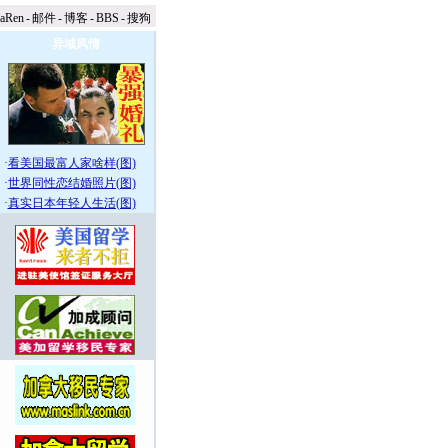
naRen
-
邮件
-
博客
-
BBS
-
搜狗
异域风情
·
看美国最富人家啥样(图)
·
世界同性恋结婚照片(图)
·
真实日本年轻人生活(图)