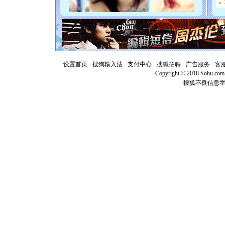
起；二是
离。水晶
[元旦]
当
泣，这痛
卖了。水
[春节]
风
颜！冬去
设置首页
-
搜狗输入法
-
支付中心
-
搜狐招聘
-
广告服务
道一声平
-
客
[春节]
传
Copyright © 2018 Sohu.com I
片叶子是
搜狐不良信息
送你一棵