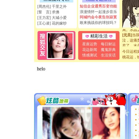
断电。爱
短信企业通秀百变功能
[周杰伦] 千里之外
你是我专
浪漫情怀一起漫步音乐
[誓 言] 求佛
[元旦]
如
同城约会今夜告别寂寞
[王力宏] 大城小爱
起；二是
敢来挑战你的球技吗？
[王心凌] 花的嫁纱
离。水晶
[元旦]
当
精彩生活
泣，这痛
卖了。水
星座运势
每日财运
[春节]
风
花边新闻
魔鬼辞典
今日运程
颜！冬去
情感测试
生活笑话
桃花运，
道一声平
[春节]
传
片叶子是
送你一棵
[圣诞节]
你太多，
要平安！
[圣诞节]
能正大光明
天都要快
[圣诞节]
如意,快乐
[元旦]
看
断电。爱
你是我专
[元旦]
如