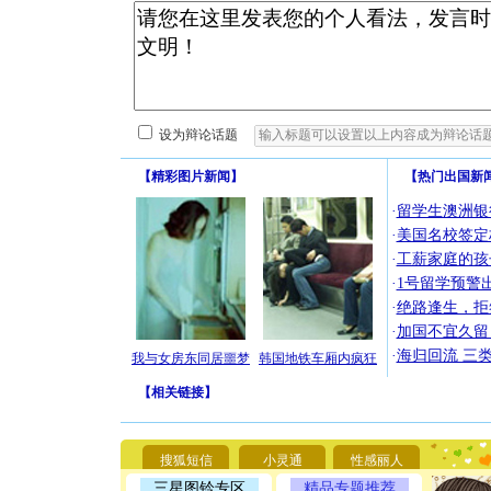
设为辩论话题
【
精彩图片新闻
】
【
热门出国新
·
留学生澳洲银
·
美国名校签定
·
工薪家庭的孩
·
1号留学预警
·
绝路逢生，拒
·
加国不宜久留
[圣诞节]
·
海归回流 三
我与女房东同居噩梦
韩国地铁车厢内疯狂
你太多，
要平安！
【
相关链接
】
[圣诞节]
能正大光明
天都要快
[圣诞节]
搜狐短信
小灵通
性感丽人
如意,快乐
三星图铃专区
精品专题推荐
[元旦]
看