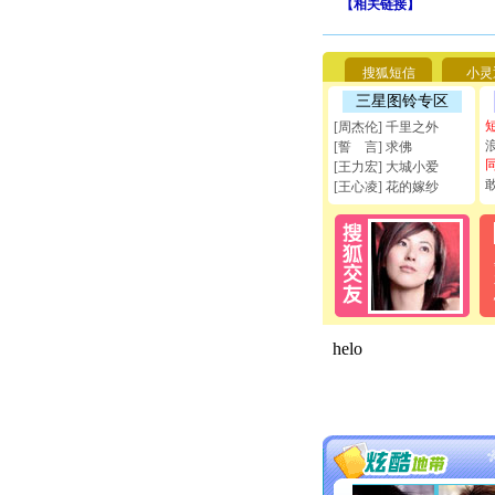
【
相关链接
】
搜狐短信
小灵
三星图铃专区
[周杰伦] 千里之外
[誓 言] 求佛
[王力宏] 大城小爱
[王心凌] 花的嫁纱