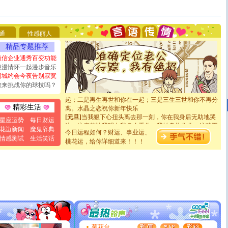
你太多，只有给你五千万：千万快乐！千万要健康！千万
要平安！千万要知足！千万不要忘记我！
[圣诞节]
不只这样的日子才会想起你,而是这样的日子才
能正大光明地骚扰你,告诉你,圣诞要快乐!新年要快乐!天
通
性感丽人
天都要快乐噢!
[圣诞节]
奉上一颗祝福的心,在这个特别的日子里,愿幸福,
精品专题推荐
如意,快乐,鲜花,一切美好的祝愿与你同在.圣诞快乐!
短信企业通秀百变功能
[元旦]
看到你我会触电；看不到你我要充电；没有你我会
浪漫情怀一起漫步音乐
断电。爱你是我职业，想你是我事业，抱你是我特长，吻
同城约会今夜告别寂寞
你是我专业！水晶之恋祝你新年快乐
敢来挑战你的球技吗？
[元旦]
如果上天让我许三个愿望，一是今生今世和你在一
起；二是再生再世和你在一起；三是三生三世和你不再分
离。水晶之恋祝你新年快乐
精彩生活
[元旦]
当我狠下心扭头离去那一刻，你在我身后无助地哭
星座运势
每日财运
泣，这痛楚让我明白我多么爱你。我转身抱住你：这猪不
花边新闻
魔鬼辞典
卖了。水晶之恋祝你新年快乐。
今日运程如何？财运、事业运、
情感测试
生活笑话
[春节]
风柔雨润好月圆，半岛铁盒伴身边，每日尽显开心
桃花运，给你详细道来！！！
颜！冬去春来似水如烟，劳碌人生需尽欢！听一曲轻歌，
道一声平安！新年吉祥万事如愿
[春节]
传说薰衣草有四片叶子：第一片叶子是信仰，第二
片叶子是希望，第三片叶子是爱情，第四片叶子是幸运。
送你一棵薰衣草，愿你新年快乐！
[圣诞节]
圣诞节到了，想想没什么送给你的，又不打算给
你太多，只有给你五千万：千万快乐！千万要健康！千万
要平安！千万要知足！千万不要忘记我！
[圣诞节]
不只这样的日子才会想起你,而是这样的日子才
能正大光明地骚扰你,告诉你,圣诞要快乐!新年要快乐!天
菊花台