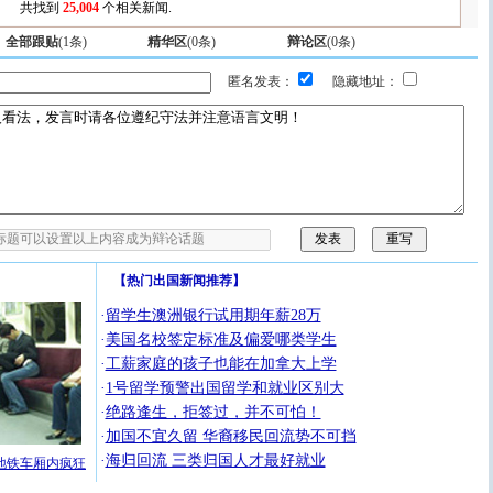
共找到
25,004
个相关新闻.
全部跟贴
(
1
条)
精华区
(
0
条)
辩论区
(
0
条)
匿名发表：
隐藏地址：
【
热门出国新闻推荐
】
·
留学生澳洲银行试用期年薪28万
·
美国名校签定标准及偏爱哪类学生
·
工薪家庭的孩子也能在加拿大上学
·
1号留学预警出国留学和就业区别大
·
绝路逢生，拒签过，并不可怕！
·
加国不宜久留 华裔移民回流势不可挡
·
海归回流 三类归国人才最好就业
地铁车厢内疯狂
[圣诞节]
圣诞节到了，想想没什么送给你的，又不打算给