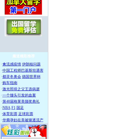
频道精彩推荐
·
禽流感疫情
伊朗核问题
·
中国工程师巴基斯坦遇害
·
都灵冬奥会
德国世界杯
·
购车指南
·
激光照排之父王选病逝
·
一个馒头引发的血案
·
第48届格莱美颁奖典礼
·
NBA
F1
国足
·
体育彩票
足球彩票
·
华裔孕妇在美被驱逐流产