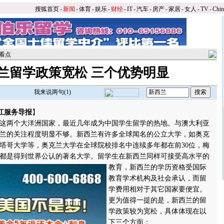
搜狐首页
-
新闻
-
体育
-
娱乐
-
财经
-
IT
-
汽车
-
房产
-
家居
-
女人
-
TV
-
Chi
看点
兰留学政策宽松 三个优势明显
我来说两句(
1
)
江服务导报
】
两个大洋洲国家，最近几年成为中国学生留学的热地。与澳大利亚
兰的关注程度明显不够。新西兰有许多全球闻名的公立大学，如奥克
塔哥大学等，奥克兰大学在全球院校排名中连续多年都在前30位，梅
都是得到世界公认的著名大学。
留学生在新西兰同样可接受高水平的
教育，新西兰的学历资格受国际
教育学术机构及社会承认，而留
学费用相对于其它国家要便宜。
更为值得一提的是，新西兰的留
学政策较为宽松，具体体现在以
下三个方面：