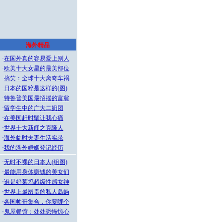
海外精品
·
在国外真的容易爱上别人
·
欧美十大女星的最美部位
·
搞笑：全球十大离奇车祸
·
日本的国粹是这样的(图)
·
特鲁普美国最招摇的富翁
·
留学生中的广大二奶团
·
在美国赶时髦让我心痛
·
世界十大新闻之克隆人
·
海外临时夫妻生活实录
·
我的涉外婚姻登记经历
·
无时不裸的日本人(组图)
·
最能用身体赚钱的美女们
·
谁是好莱坞超级性感女神
·
世界上最昂贵的私人岛屿
·
各国帅哥集合，你要哪个
·
鬼屋餐馆：处处恐怖惊心