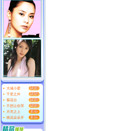
大城小爱
千里之外
菊花台
不想让你哭
月亮之上
桃花朵朵开