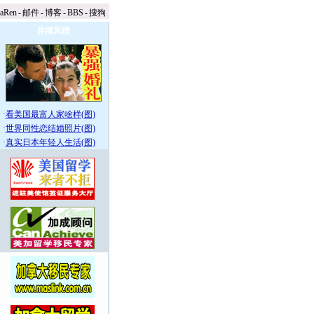
naRen
-
邮件
-
博客
-
BBS
-
搜狗
异域风情
·
看美国最富人家啥样(图)
·
世界同性恋结婚照片(图)
·
真实日本年轻人生活(图)