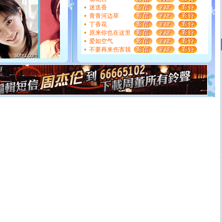
天都要快乐噢!
迷迭香
[圣诞节]
奉上一颗祝福的心,在这个特别的日子里,愿幸福,
青青河边草
如意,快乐,鲜花,一切美好的祝愿与你同在.圣诞快乐!
丁香花
[元旦]
看到你我会触电；看不到你我要充电；没有你我会
原来你也在这里
断电。爱你是我职业，想你是我事业，抱你是我特长，吻
爱如空气
你是我专业！水晶之恋祝你新年快乐
不要再来伤害我
[元旦]
如果上天让我许三个愿望，一是今生今世和你在一
起；二是再生再世和你在一起；三是三生三世和你不再分
离。水晶之恋祝你新年快乐
[元旦]
当我狠下心扭头离去那一刻，你在我身后无助地哭
泣，这痛楚让我明白我多么爱你。我转身抱住你：这猪不
卖了。水晶之恋祝你新年快乐。
[春节]
风柔雨润好月圆，半岛铁盒伴身边，每日尽显开心
颜！冬去春来似水如烟，劳碌人生需尽欢！听一曲轻歌，
道一声平安！新年吉祥万事如愿
[春节]
传说薰衣草有四片叶子：第一片叶子是信仰，第二
片叶子是希望，第三片叶子是爱情，第四片叶子是幸运。
送你一棵薰衣草，愿你新年快乐！