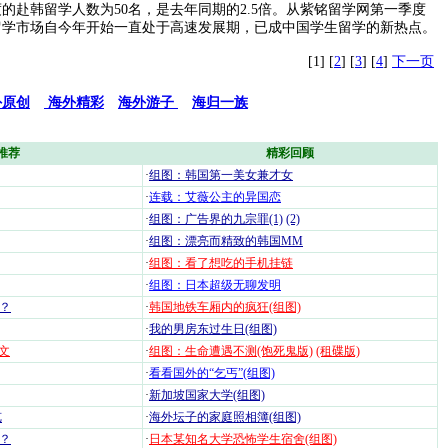
的赴韩留学人数为50名，是去年同期的2.5倍。从紫铭留学网第一季度
留学市场自今年开始一直处于高速发展期，已成中国学生留学的新热点。
[1] [
2
] [
3
] [
4
]
下一页
外原创
海外精彩
海外游子
海归一族
推荐
精彩回顾
·
组图：韩国第一美女兼才女
·
连载：艾薇公主的异国恋
·
组图：广告界的九宗罪(1)
(2)
·
组图：漂亮而精致的韩国MM
·
组图：看了想吃的手机挂链
·
组图：日本超级无聊发明
？
·
韩国地铁车厢内的疯狂(组图)
·
我的男房东过生日(组图)
文
·
组图：生命遭遇不测(饱死鬼版)
(租碟版)
·
看看国外的“乞丐”(组图)
·
新加坡国家大学(组图)
览
·
海外坛子的家庭照相簿(组图)
？
·
日本某知名大学恐怖学生宿舍(组图)