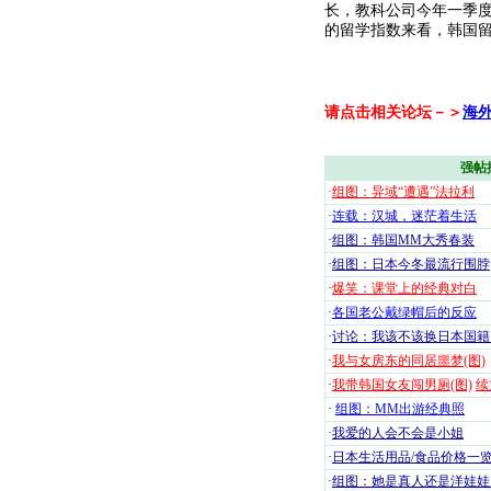
长，教科公司今年一季度
的留学指数来看，韩国
请点击相关论坛－＞
海
强帖
·
组图：异域“遭遇”法拉利
·
连载：汉城，迷茫着生活
·
组图：韩国MM大秀春装
·
组图：日本今冬最流行围脖
·
爆笑：课堂上的经典对白
·
各国老公戴绿帽后的反应
·
讨论：我该不该换日本国籍
·
我与女房东的同居噩梦(图)
·
我带韩国女友闯男厕(图)
续
·
组图：MM出游经典照
·
我爱的人会不会是小姐
·
日本生活用品/食品价格一
·
组图：她是真人还是洋娃娃