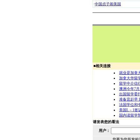
·
中国贞子闹美国
■
相关连接
就业是加拿
加拿大华留
留学中介信
澳洲今年7月起
出国留学委
准备宜赶早 
法国学位和
美国L－1
国内读留学
请发表您的看法
用户：
您要为您所发的