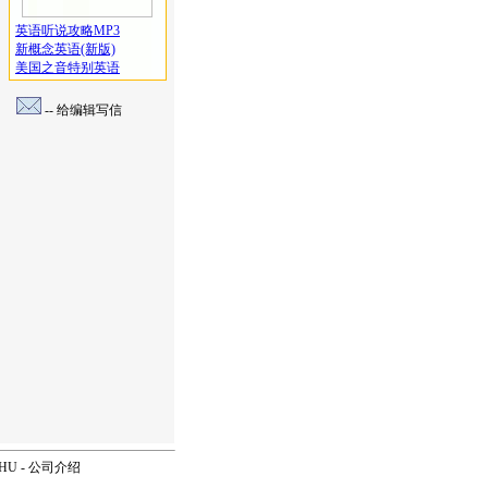
英语听说攻略MP3
新概念英语(新版)
美国之音特别英语
-- 给编辑写信
OHU
-
公司介绍