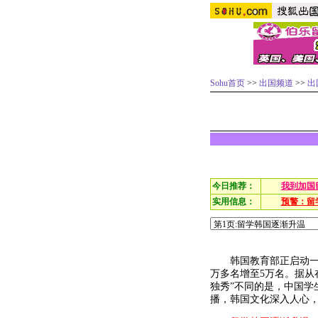
Sohu首页
>>
出国频道
>>
出
今日推荐：
我到加国
实用信息：
预警：留
韩国教育部正启动一项“
万多名增至5万名。据从
独秀”不同的是，中国学
播，韩国文化深入人心