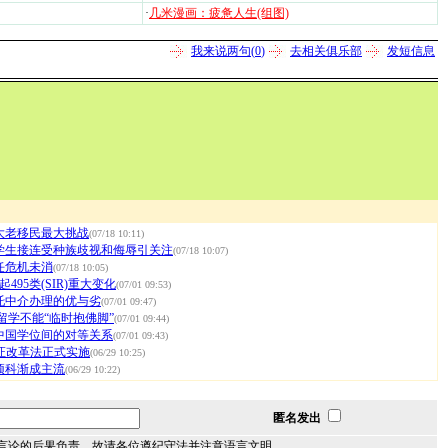
·
几米漫画：疲惫人生(组图)
我来说两句(
0
)
去相关俱乐部
发短信息
大老移民最大挑战
(07/18 10:11)
学生接连受种族歧视和侮辱引关注
(07/18 10:07)
任危机未消
(07/18 10:05)
495类(SIR)重大变化
(07/01 09:53)
托中介办理的优与劣
(07/01 09:47)
留学不能“临时抱佛脚”
(07/01 09:44)
中国学位间的对等关系
(07/01 09:43)
签证改革法正式实施
(06/29 10:25)
预科渐成主流
(06/29 10:22)
匿名发出
言论的后果负责，故请各位遵纪守法并注意语言文明。