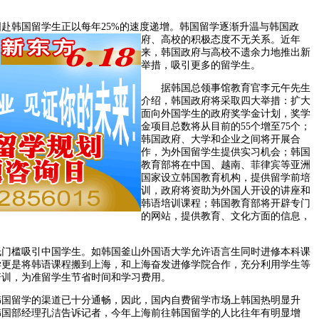
韩国留学生正以每年25%的速度递增。
韩国留学逐渐升温与韩国政
府、高校的积极态度不无关系。近年
来，韩国政府与高校不遗余力地推出新
举措，吸引更多的留学生。
据韩国总领事馆教育官李元午先生
介绍，韩国政府将采取四大举措：扩大
面向外国学生的政府奖学金计划，奖学
金项目总数将从目前的55个增至75个；
韩国政府、大学和企业之间将开展合
作，为外国留学生提供实习机会；韩国
教育部将在中国、越南、菲律宾等亚洲
国家设立韩国教育机构，提供留学前培
训，政府将资助为外国人开设的讲座和
韩语培训课程；韩国教育部将开辟专门
的网站，提供教育、文化方面的信息，
槛吸引中国学生。如韩国釜山外国语大学允许语言生同时进修本科课
学更是将韩语课程搬到上海，和上海奋发进修学院合作，充分利用学生等
培训，为准留学生节省时间和学习费用。
留学的渠道已十分通畅，因此，国内自费留学市场上韩国热明显升
韩国部经理孔洁告诉记者，今年上海前往韩国留学的人比往年有明显增