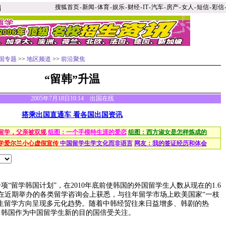
搜狐首页
-
新闻
-
体育
-
娱乐
-
财经
-
IT
-
汽车
-
房产
-
女人
-
短信
-
彩信
国专题
>>
地区频道
>>
前沿聚焦
“留韩”升温
2005年7月18日10:14 出国在线
搭乘出国直通车 看各国出国资讯
留学，父亲被双规
组图：一个手模特生涯的爱恋
组图：西方淑女是怎样炼成的
学爱尔兰小心虚假宣传
中国留学生学文化而非语言
网友：我的签证经历和体会
留学韩国计划”，在2010年底前使韩国的外国留学生人数从现在的1.6
在近期举办的各类留学咨询会上获悉，与往年留学市场上欧美国家“一枝
生留学方向呈现多元化趋势。随着中韩经贸往来日益增多、韩剧的热
，韩国作为中国留学生新的目的国倍受关注。