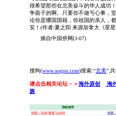
很希望那些在北美奋斗的华人成功
争面子的啊。只要你不做亏心事，
论你是哪国国籍，你祖国的亲人，
安！(作者/夏之阳 来源加拿大《星星
摘自中国侨网(J-07)
搜狗(
www.sogou.com
)搜索:“
北美
”,
请点击相关论坛－＞
海外原创
海
族
强帖推荐
·
组图：异域“遭遇”法拉利
·
组图