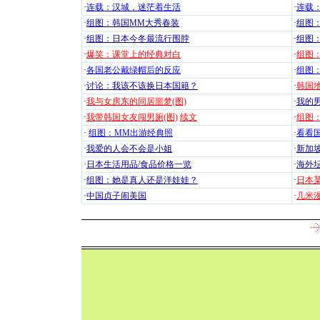
·
连载：汉城，迷茫着生活
·
连载
·
组图：韩国MM大秀春装
·
组图：
·
组图：日本今冬最流行围脖
·
组图
·
爆笑：课堂上的经典对白
·
组图
·
各国老公戴绿帽后的反应
·
组图
·
讨论：我该不该换日本国籍？
·
韩国地
·
我与女房东的同居噩梦(图)
·
我的男
·
我带韩国女友闯男厕(图)
续文
·
组图：
·
组图：MM出游经典照
·
看看国
·
我爱的人会不会是小姐
·
新加坡
·
日本生活用品/食品价格一览
·
海外坛
·
组图：她是真人还是洋娃娃？
·
日本
·
中国贞子闹美国
·
几米漫