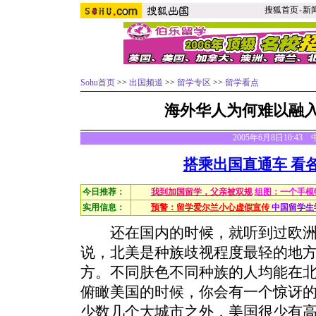
搜狐首页
-
新
Sohu首页
>>
出国频道
>>
留学专区
>>
留学看点
海外华人为何难以融
2005年6月8日10:43
搭乘出国直通车 看
今日推荐：
我到加国留学，父亲被双规
组图：一个手模
实用信息：
预警：留学爱尔兰小心虚假宣传
中国留学生
还在国内的时候，就听到过欧洲
说，北美是种族歧视程度最轻的地
方。不同肤色不同种族的人均能在
俯瞰美国的时候，你会有一个惊讶
少数几个大城市之外，美国很少有