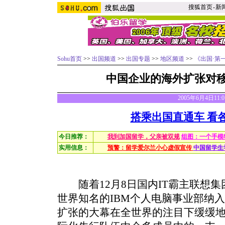
搜狐首页
-
新
Sohu首页
>>
出国频道
>>
出国专题
>>
地区频道
>>
《出国·第
中国企业的海外扩张对
2005年6月4日11
搭乘出国直通车 看
今日推荐：
我到加国留学，父亲被双规
组图：一个手模
实用信息：
预警：留学爱尔兰小心虚假宣传
中国留学生
随着12月8日国内IT霸主联想集团
世界知名的IBM个人电脑事业部纳入
扩张的大幕在全世界的注目下缓缓