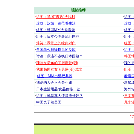
强帖推荐
·
组图：异域“遭遇”法拉利
·
组图
·
连载：汉城，迷茫着生活
·
连载
·
组图：韩国MM大秀春装
·
组图：
·
组图：日本今冬最流行围脖
·
组图
·
爆笑：课堂上的经典对白
·
组图
·
各国老公戴绿帽后的反应
·
组图
·
讨论：我该不该换日本国籍？
·
韩国地
·
我与女房东的同居噩梦(图)
·
我的男
·
我带韩国女友闯男厕(图)
续文
·
组图：
·
组图：MM出游经典照
·
看看国
·
我爱的人会不会是小姐
·
新加坡
·
日本生活用品/食品价格一览
·
海外坛
·
组图：她是真人还是洋娃娃？
·
日本
·
中国贞子闹美国
·
几米漫