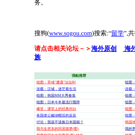
务。
搜狗(
www.sogou.com
)搜索:“
留学
”,
请点击相关论坛－＞
海外原创
海
族
强帖推荐
·
组图：异域“遭遇”法拉利
·
组图
·
连载：汉城，迷茫着生活
·
连载
·
组图：韩国MM大秀春装
·
组图：
·
组图：日本今冬最流行围脖
·
组图
·
爆笑：课堂上的经典对白
·
组图
·
各国老公戴绿帽后的反应
·
组图
·
讨论：我该不该换日本国籍？
·
韩国地
·
我与女房东的同居噩梦(图)
·
我的男