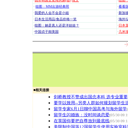
·
我带韩国女友闯男厕(图)
续文
·
组图：
·
组图：MM出游经典照
·
看看国
·
我爱的人会不会是小姐
·
新加坡
·
日本生活用品/食品价格一览
·
海外坛
·
组图：她是真人还是洋娃娃？
·
日本
·
中国贞子闹美国
·
几米漫
■
相关连接
剑桥教授不赞成出国念本科 选专业重要
要学以致用--另类人群如何规划留学生
留学专家6月1日聊中国高考与海外留学
留学生闪婚族：没时间谈恋爱
(05/30 09:1
在英国你要把自尊放到最底线
(05/30 09:1
美限制中国等12国留学生使用实验室科