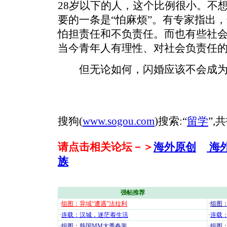
28岁以下的人，这个比例很小。不
要的一条是“怕麻烦”。有专家指出
怕担责任和不负责任。而也有些社
当今青年人有理性、对社会负责任
但无论如何，闪婚应该不会成为
搜狗(
www.sogou.com
)搜索:“
留学
”,
请点击相关论坛－＞
海外原创
海
族
强帖推荐
·
组图：异域“遭遇”法拉利
·
组图
·
连载：汉城，迷茫着生活
·
连载
·
组图：韩国MM大秀春装
·
组图：