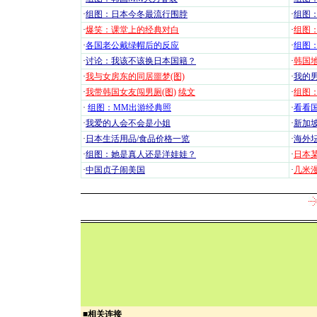
·
组图：日本今冬最流行围脖
·
组图
·
爆笑：课堂上的经典对白
·
组图
·
各国老公戴绿帽后的反应
·
组图
·
讨论：我该不该换日本国籍？
·
韩国地
·
我与女房东的同居噩梦(图)
·
我的男
·
我带韩国女友闯男厕(图)
续文
·
组图：
·
组图：MM出游经典照
·
看看国
·
我爱的人会不会是小姐
·
新加坡
·
日本生活用品/食品价格一览
·
海外坛
·
组图：她是真人还是洋娃娃？
·
日本
·
中国贞子闹美国
·
几米漫
■
相关连接