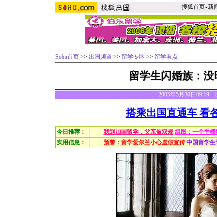
搜狐首页
-
新
Sohu首页
>>
出国频道
>>
留学专区
>>
留学看点
留学生闪婚族：没
2005年5月30日09:1
搭乘出国直通车 看
今日推荐：
我到加国留学，父亲被双规
组图：一个手模
实用信息：
预警：留学爱尔兰小心虚假宣传
中国留学生