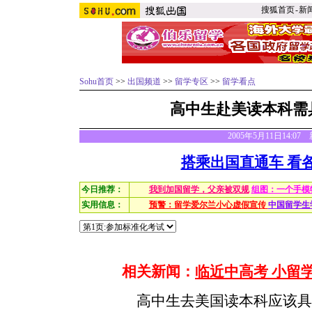
搜狐首页
-
新
Sohu首页
>>
出国频道
>>
留学专区
>>
留学看点
高中生赴美读本科需
2005年5月11日14:0
搭乘出国直通车 看
今日推荐：
我到加国留学，父亲被双规
组图：一个手模
实用信息：
预警：留学爱尔兰小心虚假宣传
中国留学生
相关新闻：
临近中高考 小留
高中生去美国读本科应该具