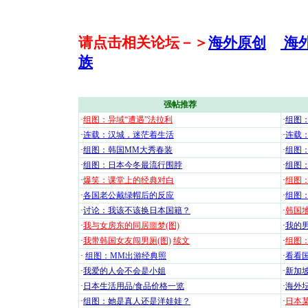
请点击相关论坛－＞
海外原创
海
族
强帖推荐
·
组图：异域“遭遇”法拉利
·
组图
·
连载：汉城，迷茫着生活
·
连载
·
组图：韩国MM大秀春装
·
组图：
·
组图：日本今冬最流行围脖
·
组图
·
爆笑：课堂上的经典对白
·
组图
·
各国老公戴绿帽后的反应
·
组图
·
讨论：我该不该换日本国籍？
·
韩国地
·
我与女房东的同居噩梦(图)
·
我的男
·
我带韩国女友闯男厕(图)
续文
·
组图：
·
组图：MM出游经典照
·
看看国
·
我爱的人会不会是小姐
·
新加坡
·
日本生活用品/食品价格一览
·
海外坛
·
组图：她是真人还是洋娃娃？
·
日本