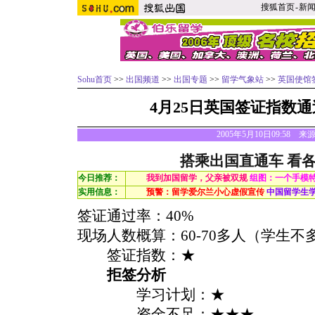
搜狐首页
-
新
Sohu首页
>>
出国频道
>>
出国专题
>>
留学气象站
>>
英国使馆
4月25日英国签证指数
2005年5月10日09:58 来源
搭乘出国直通车 看
今日推荐：
我到加国留学，父亲被双规
组图：一个手模
实用信息：
预警：留学爱尔兰小心虚假宣传
中国留学生
签证通过率：40%
现场人数概算：60-70多人（学生不
签证指数：★
拒签分析
学习计划：★
资金不足：★★★