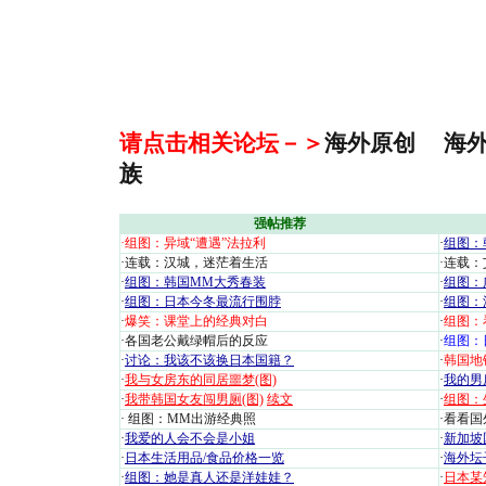
请点击相关论坛－＞
海外原创
海
族
强帖推荐
·
组图：异域“遭遇”法拉利
·
组图：
·
连载：汉城，迷茫着生活
·
连载：
·
组图：韩国MM大秀春装
·
组图：
·
组图：日本今冬最流行围脖
·
组图：
·
爆笑：课堂上的经典对白
·
组图：
·
各国老公戴绿帽后的反应
·
组图：
·
讨论：我该不该换日本国籍？
·
韩国地
·
我与女房东的同居噩梦(图)
·
我的男
·
我带韩国女友闯男厕(图)
续文
·
组图：
·
组图：MM出游经典照
·
看看国外
·
我爱的人会不会是小姐
·
新加坡
·
日本生活用品/食品价格一览
·
海外坛
·
组图：她是真人还是洋娃娃？
·
日本某