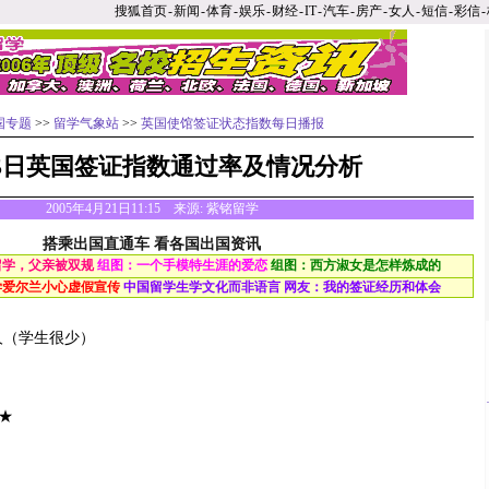
搜狐首页
-
新闻
-
体育
-
娱乐
-
财经
-
IT
-
汽车
-
房产
-
女人
-
短信
-
彩信
-
国专题
>>
留学气象站
>>
英国使馆签证状态指数每日播报
15日英国签证指数通过率及情况分析
2005年4月21日11:15 来源:
紫铭留学
搭乘出国直通车 看各国出国资讯
留学，父亲被双规
组图：一个手模特生涯的爱恋
组图：西方淑女是怎样炼成的
学爱尔兰小心虚假宣传
中国留学生学文化而非语言
网友：我的签证经历和体会
多人（学生很少）
★