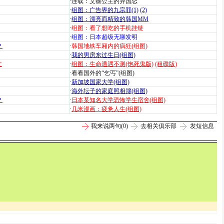
·
连载：艾薇公主的异国恋
·
组图：广告界的九宗罪(1)
(2)
·
组图：漂亮而精致的韩国MM
·
组图：看了想吃的手机挂链
·
组图：日本超级无聊发明
？
·
韩国地铁车厢内的疯狂(组图)
·
我的男房东过生日(组图)
文
·
组图：生命遭遇不测(饱死鬼版)
(租碟版)
·
看看国外的“乞丐”(组图)
·
新加坡国家大学(组图)
·
海外坛子的家庭照相簿(组图)
？
·
日本某知名大学恐怖学生宿舍(组图)
·
几米漫画：疲惫人生(组图)
我来说两句(
0
)
去相关俱乐部
发短信息