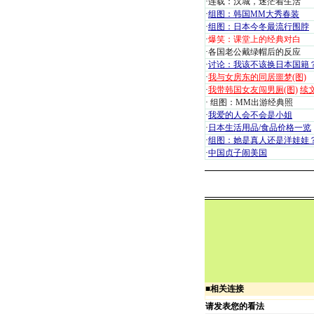
·
连载：汉城，迷茫着生活
·
组图：韩国MM大秀春装
·
组图：日本今冬最流行围脖
·
爆笑：课堂上的经典对白
·
各国老公戴绿帽后的反应
·
讨论：我该不该换日本国籍
·
我与女房东的同居噩梦(图)
·
我带韩国女友闯男厕(图)
续
·
组图：MM出游经典照
·
我爱的人会不会是小姐
·
日本生活用品/食品价格一览
·
组图：她是真人还是洋娃娃
·
中国贞子闹美国
■
相关连接
请发表您的看法