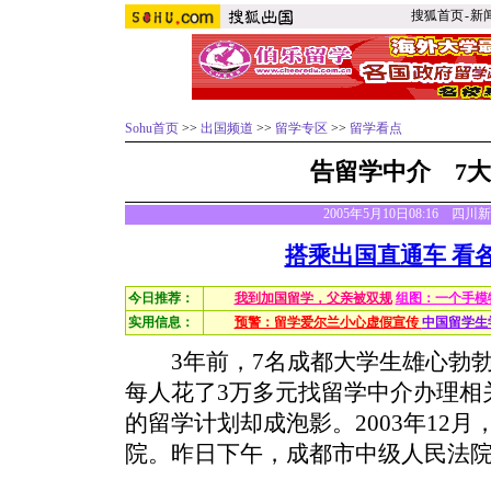
搜狐首页
-
新
Sohu首页
>>
出国频道
>>
留学专区
>>
留学看点
告留学中介 7
2005年5月10日08:16 四
搭乘出国直通车 看
今日推荐：
我到加国留学，父亲被双规
组图：一个手模
实用信息：
预警：留学爱尔兰小心虚假宣传
中国留学生
3年前，7名成都大学生雄心勃勃
每人花了3万多元找留学中介办理相
的留学计划却成泡影。2003年12
院。昨日下午，成都市中级人民法