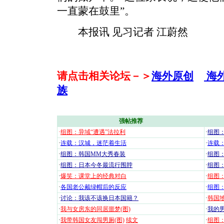
一直蒙在鼓里”。
本报讯 见习记者 江蔚然
请点击相关论坛－＞
海外原创
海
族
强帖推荐
·
组图：异域“遭遇”法拉利
·
组图
·
连载：汉城，迷茫着生活
·
连载
·
组图：韩国MM大秀春装
·
组图：
·
组图：日本今冬最流行围脖
·
组图
·
爆笑：课堂上的经典对白
·
组图
·
各国老公戴绿帽后的反应
·
组图
·
讨论：我该不该换日本国籍？
·
韩国地
·
我与女房东的同居噩梦(图)
·
我的男
·
我带韩国女友闯男厕(图)
续文
·
组图：