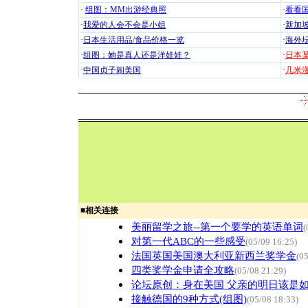
·
组图：MM出游经典照
·
看看国
·
我爱的人会不会是小姐
·
新加坡
·
日本生活用品/食品价格一览
·
海外坛
·
组图：她是真人还是洋娃娃？
·
日本
·
中国贞子闹美国
·
几米漫
■
相关连接
美丽留学之旅--第一个要学的英语单词
(
对第一代ABC的一些感受
(05/09 16:25)
法国英国美国澳大利亚新西兰奖学金
(0
四类奖学金申请全攻略
(05/08 21:29)
论坛原创：身在美国 父亲的明日该是
接触德国的9种方式(组图)
(05/08 18:33)